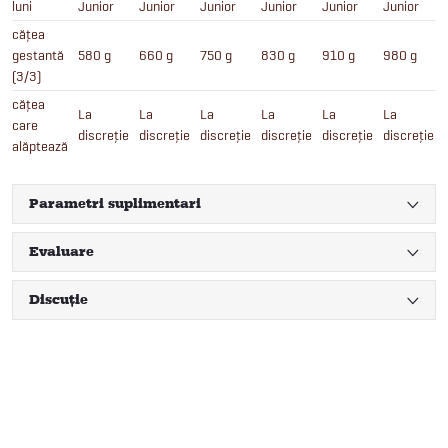
luni
Junior
Junior
Junior
Junior
Junior
Junior
cățea
gestantă
580 g
660 g
750 g
830 g
910 g
980 g
(3/3)
cățea
La
La
La
La
La
La
care
discreție
discreție
discreție
discreție
discreție
discreție
alăptează
Parametri suplimentari
Evaluare
Discuţie