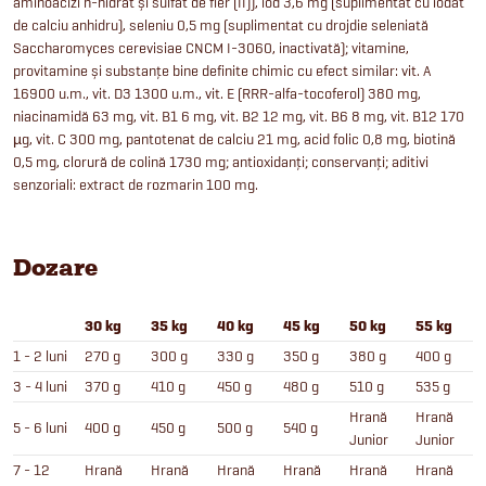
aminoacizi n-hidrat și sulfat de fier (II)), iod 3,6 mg (suplimentat cu iodat
de calciu anhidru), seleniu 0,5 mg (suplimentat cu drojdie seleniată
Saccharomyces cerevisiae CNCM I-3060, inactivată); vitamine,
provitamine și substanțe bine definite chimic cu efect similar: vit. A
16900 u.m., vit. D3 1300 u.m., vit. E (RRR-alfa-tocoferol) 380 mg,
niacinamidă 63 mg, vit. B1 6 mg, vit. B2 12 mg, vit. B6 8 mg, vit. B12 170
µg, vit. C 300 mg, pantotenat de calciu 21 mg, acid folic 0,8 mg, biotină
0,5 mg, clorură de colină 1730 mg; antioxidanți; conservanți; aditivi
senzoriali: extract de rozmarin 100 mg.
Dozare
30 kg
35 kg
40 kg
45 kg
50 kg
55 kg
1 - 2 luni
270 g
300 g
330 g
350 g
380 g
400 g
3 - 4 luni
370 g
410 g
450 g
480 g
510 g
535 g
Hrană
Hrană
5 - 6 luni
400 g
450 g
500 g
540 g
Junior
Junior
7 - 12
Hrană
Hrană
Hrană
Hrană
Hrană
Hrană