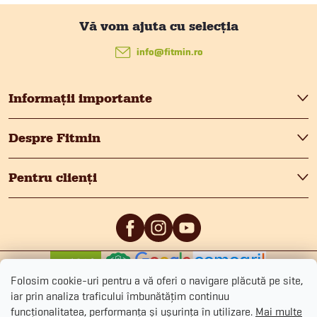
S
u
info
@
fitmin.ro
b
Informații importante
s
Despre Fitmin
o
Pentru clienți
l
0
/5
0
/5
Folosim cookie-uri pentru a vă oferi o navigare plăcută pe site,
iar prin analiza traficului îmbunătățim continuu
funcționalitatea, performanța și ușurința în utilizare.
Mai multe