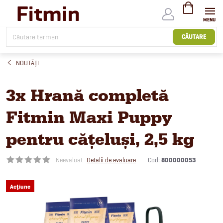
Treci
la
conținut
COŞ
DE
CĂUTARE
CUMPĂRĂTUR
NOUTĂȚI
3x Hrană completă
Fitmin Maxi Puppy
pentru cățeluși, 2,5 kg
Cod:
800000053
Neevaluat
Detalii de evaluare
Acţiune