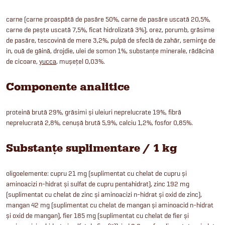
carne (carne proaspătă de pasăre 50%, carne de pasăre uscată 20,5%,
carne de pește uscată 7,5%, ficat hidrolizată 3%), orez, porumb, grăsime
de pasăre, tescovină de mere 3,2%, pulpă de sfeclă de zahăr, seminţe de
in, ouă de găină, drojdie, ulei de somon 1%, substanțe minerale, rădăcină
de cicoare,
yucca
, mușețel 0,03%.
Componente analitice
proteină brută 29%, grăsimi și uleiuri neprelucrate 19%, fibră
neprelucrată 2,8%, cenușă brută 5,9%, calciu 1,2%, fosfor 0,85%.
Substanțe suplimentare / 1 kg
oligoelemente: cupru 21 mg (suplimentat cu chelat de cupru și
aminoacizi n-hidrat și sulfat de cupru pentahidrat), zinc 192 mg
(suplimentat cu chelat de zinc și aminoacizi n-hidrat și oxid de zinc),
mangan 42 mg (suplimentat cu chelat de mangan și aminoacid n-hidrat
și oxid de mangan), fier 185 mg (suplimentat cu chelat de fier și