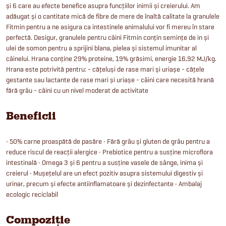
și 6 care au efecte benefice asupra funcțiilor inimii și creierului. Am
adăugat și o cantitate mică de fibre de mere de înaltă calitate la granulele
Fitmin pentru a ne asigura ca intestinele animalului vor fi mereu în stare
perfectă. Desigur, granulele pentru câini Fitmin conțin semințe de in și
ulei de somon pentru a sprijini blana, pielea și sistemul imunitar al
câinelui. Hrana conține 29% proteine, 19% grăsimi, energie 16,92 MJ/kg.
Hrana este potrivită pentru: - cățeluși de rase mari și uriașe - cățele
gestante sau lactante de rase mari și uriașe - câini care necesită hrană
fără grâu - câini cu un nivel moderat de activitate
Beneficii
• 50% carne proaspătă de pasăre • Fără grâu și gluten de grâu pentru a
reduce riscul de reacții alergice • Prebiotice pentru a susține microflora
intestinală • Omega 3 și 6 pentru a susține vasele de sânge, inima și
creierul • Mușețelul are un efect pozitiv asupra sistemului digestiv și
urinar, precum și efecte antiinflamatoare și dezinfectante • Ambalaj
ecologic reciclabil
Compoziție