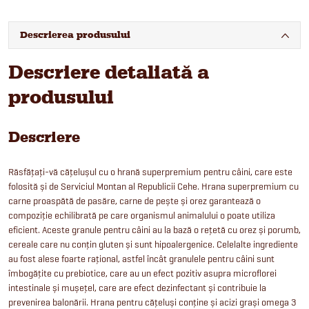
Descrierea produsului
Descriere detaliată a
produsului
Descriere
Răsfățați-vă cățelușul cu o hrană superpremium pentru câini, care este
folosită și de Serviciul Montan al Republicii Cehe. Hrana superpremium cu
carne proaspătă de pasăre, carne de pește și orez garantează o
compoziție echilibrată pe care organismul animalului o poate utiliza
eficient. Aceste granule pentru câini au la bază o rețetă cu orez și porumb,
cereale care nu conțin gluten și sunt hipoalergenice. Celelalte ingrediente
au fost alese foarte rațional, astfel încât granulele pentru câini sunt
îmbogățite cu prebiotice, care au un efect pozitiv asupra microflorei
intestinale și mușețel, care are efect dezinfectant și contribuie la
prevenirea balonării. Hrana pentru cățeluși conține și acizi grași omega 3