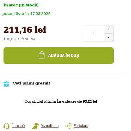
În stoc (In stock)
17.08.2026
211,16 lei
190,23 lei fără TVA
Evaluare
preţ:
ADĂUGA ÎN COŞ
Veți primi gratuit
Coș pliabil Fitmin
În valoare de 93,21 lei
Întreabă
Vizualizare
Partajare