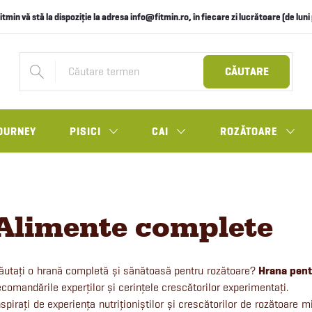
itmin vă stă la dispoziție la adresa info@fitmin.ro, în fiecare zi lucrătoare (de lun
CĂUTARE
OURNEY
PISICI
CAI
ROZĂTOARE
Alimente complete
ăutați o hrană completă și sănătoasă pentru rozătoare?
Hrana pent
ecomandările experților și cerințele crescătorilor experimentați.
nspirați de experiența nutriționiștilor și crescătorilor de rozătoare 