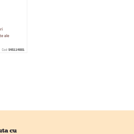
ri
te ale
 iepuri
Cod:
545114001
ibre,