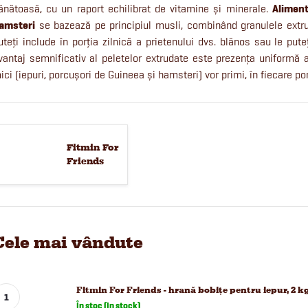
ănătoasă, cu un raport echilibrat de vitamine și minerale.
Aliment
amsteri
se bazează pe principiul musli, combinând granulele extru
uteți include în porția zilnică a prietenului dvs. blănos sau le put
vantaj semnificativ al peletelor extrudate este prezența uniformă
ici (iepuri, porcușori de Guineea și hamsteri) vor primi, în fiecare porț
Fitmin For
Friends
Cele mai vândute
Fitmin For Friends - hrană bobițe pentru iepur, 2 k
În stoc (In stock)