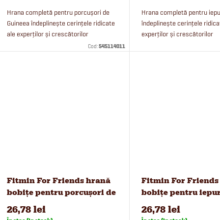
d
r
Hrana completă pentru porcușori de
Hrana completă pentru iepu
u
Guineea îndeplinește cerințele ridicate
îndeplinește cerințele ridica
ale experților și crescătorilor
experților și crescătorilor
o
experimentați. Hrana pentru porcușori
experimentați. Hrana pentru
s
Cod:
545114011
de Guineea Fitmin For Friends...
Fitmin For Friends conține f
d
semințe de in...
e
u
s
u
l
Fitmin For Friends hrană
Fitmin For Friends
u
bobițe pentru porcușori de
bobițe pentru iepur
Guineea, 450 g
26,78 lei
26,78 lei
i