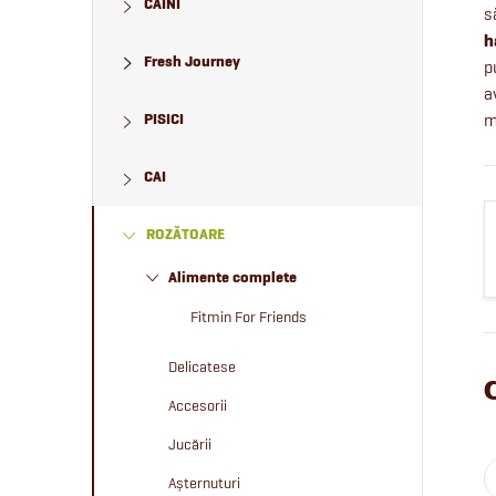
CÂINI
ă
s
h
Fresh Journey
p
l
a
PISICI
m
a
CAI
t
e
ROZĂTOARE
Alimente complete
r
Fitmin For Friends
a
Delicatese
l
Accesorii
Jucării
ă
Așternuturi