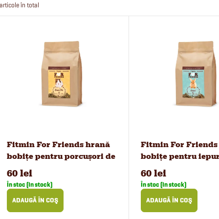
articole în total
l
L
e
i
c
s
t
t
a
ă
r
p
Fitmin For Friends hrană
Fitmin For Friends
bobițe pentru porcușori de
bobițe pentru iepur
e
r
Guineea, 2 kg
60 lei
60 lei
a
În stoc (In stock)
În stoc (In stock)
o
ADAUGĂ ÎN COŞ
ADAUGĂ ÎN COŞ
p