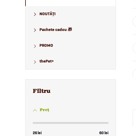
NOUTĂȚI
Pachete cadou 🎁
PROMO
thePet+
Preţ
26
lei
60
lei