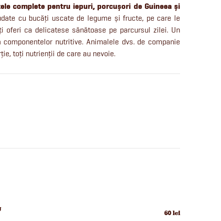
ele complete pentru iepuri, porcușori de Guineea și
date cu bucăți uscate de legume și fructe, pe care le
eți oferi ca delicatese sănătoase pe parcursul zilei. Un
 a componentelor nutritive. Animalele dvs. de companie
ie, toți nutrienții de care au nevoie.
g
60 lei