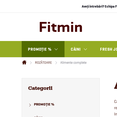
Treci
Aveți întrebări? Echipa F
la
conținut
PROMOȚIE %
CÂINI
FRESH J
ROZĂTOARE
Alimente complete
Acasă
B
Sari
peste
Categorii
categorii
a
C
PROMOȚIE %
r
r
I