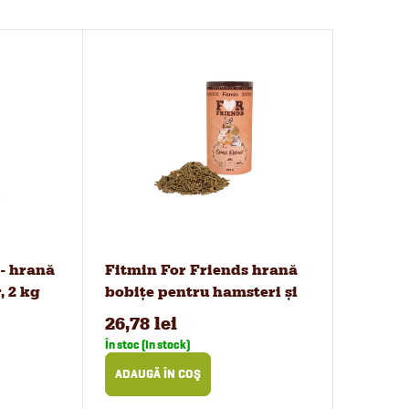
 - hrană
Fitmin For Friends hrană
, 2 kg
bobițe pentru hamsteri și
rozătoare mici 500 g
26,78 lei
În stoc (In stock)
ADAUGĂ ÎN COŞ