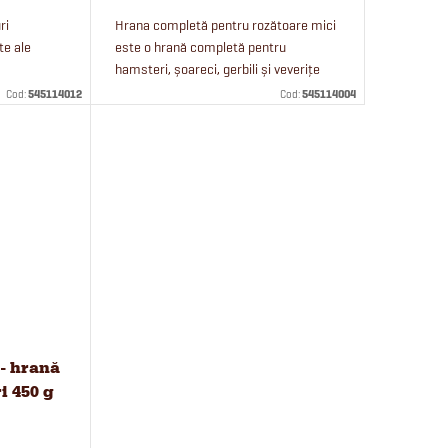
ri
Hrana completă pentru rozătoare mici
te ale
este o hrană completă pentru
hamsteri, șoareci, gerbili și veverițe
 iepuri
degu. Hrana pentru hamsteri Fitmin
Cod:
545114012
Cod:
545114004
ibre,
For Friends conține drojdie de bere,...
 - hrană
i 450 g