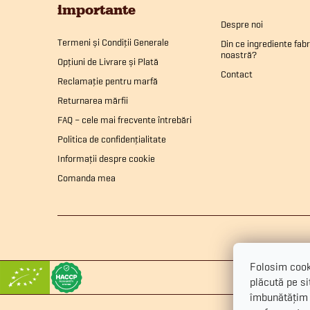
importante
b
l
Despre noi
Termeni și Condiții Generale
Din ce ingrediente fab
noastră?
s
Opțiuni de Livrare și Plată
Contact
l
Reclamație pentru marfă
o
Returnarea mărfii
l
FAQ – cele mai frecvente întrebări
l
i
Politica de confidențialitate
Informații despre cookie
Comanda mea
Folosim cooki
i
plăcută pe sit
îmbunătățim 
l