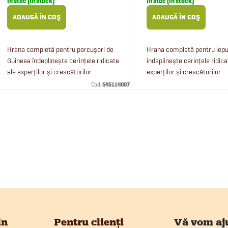
În stoc (In stock)
În stoc (In stock)
ADAUGĂ ÎN COŞ
ADAUGĂ ÎN COŞ
Hrana completă pentru porcușori de
Hrana completă pentru iepu
Guineea îndeplinește cerințele ridicate
îndeplinește cerințele ridica
ale experților și crescătorilor
experților și crescătorilor
experimentați. Hrana pentru porcușori
experimentați. Hrana pentru
Cod:
545114007
de Guineea Fitmin For Friends...
Fitmin For Friends conține f
semințe de in...
C
o
n
t
r
in
Pentru clienți