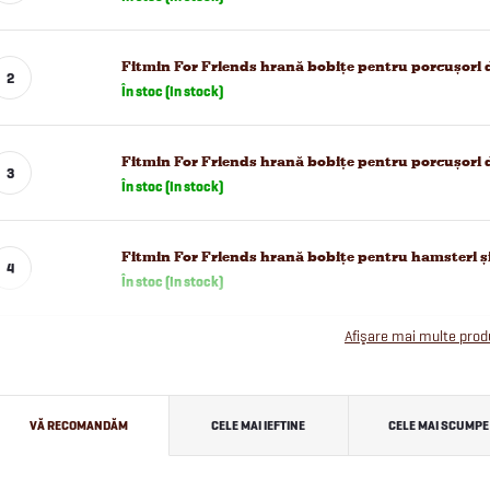
Fitmin For Friends hrană bobițe pentru porcușori 
În stoc (In stock)
Fitmin For Friends hrană bobițe pentru porcușori d
În stoc (In stock)
Fitmin For Friends hrană bobițe pentru hamsteri și
În stoc (In stock)
Afişare mai multe pro
S
VĂ RECOMANDĂM
CELE MAI IEFTINE
CELE MAI SCUMPE
e