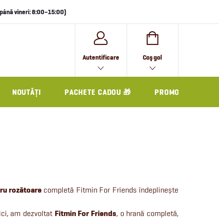
i până vineri: 8:00–15:00)
COŞ
Autentificare
Coş gol
DE
CUMPĂRĂTURI
NOUTĂȚI
PACHETE CADOU 🎁
PROMO
ru rozătoare
completă Fitmin For Friends îndeplinește
mici, am dezvoltat
Fitmin For Friends
, o hrană completă,