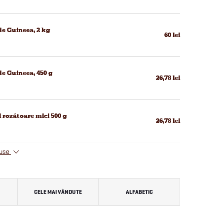
de Guineea, 2 kg
60 lei
e Guineea, 450 g
26,78 lei
 rozătoare mici 500 g
26,78 lei
duse
CELE MAI VÂNDUTE
ALFABETIC