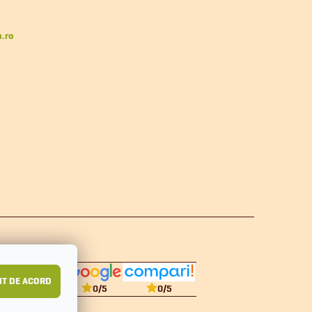
n.ro
T DE ACORD
0
/5
0
/5