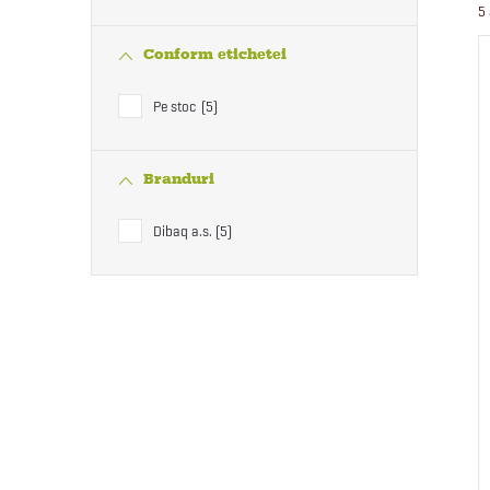
5
Conform etichetei
Pe stoc
5
Branduri
Dibaq a.s.
5