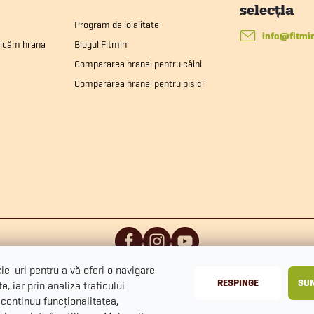
o
Program de loialitate
info
@
fitmi
ricăm hrana
Blogul Fitmin
u
Compararea hranei pentru câini
Compararea hranei pentru pisici
s
t
ă
r
e-uri pentru a vă oferi o navigare
RESPINGE
SUN
e, iar prin analiza traficului
continuu funcționalitatea,