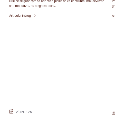
Oricine se gândește să adopte o pisică se va confrunta, mai devreme
Pr
sau mai târziu, cu alegerea rase...
gr
Articolul întreg
Ar
21.04.2025