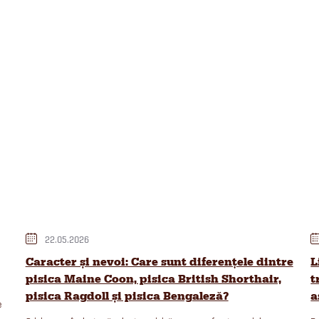
22.05.2026
Caracter și nevoi: Care sunt diferențele dintre
L
pisica Maine Coon, pisica British Shorthair,
t
pisica Ragdoll și pisica Bengaleză?
a
e