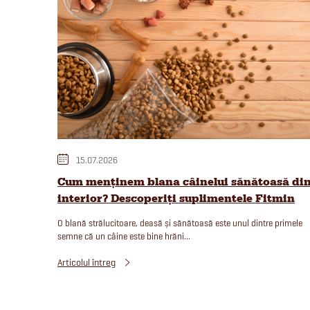
i
s
t
ă
a
15.07.2026
r
Cum menținem blana câinelui sănătoasă di
interior? Descoperiți suplimentele Fitmin
t
O blană strălucitoare, deasă și sănătoasă este unul dintre primele
semne că un câine este bine hrăni...
i
Articolul întreg
c