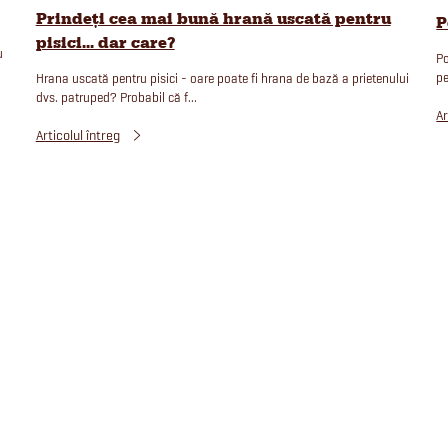
Prindeți cea mai bună hrană uscată pentru
P
pisici... dar care?
u
Po
pe
Hrana uscată pentru pisici - oare poate fi hrana de bază a prietenului
dvs. patruped? Probabil că f...
Ar
Articolul întreg