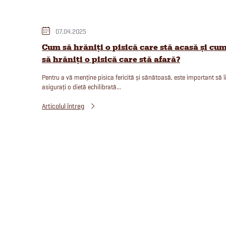
07.04.2025
Cum să hrăniți o pisică care stă acasă și cu
să hrăniți o pisică care stă afară?
Pentru a vă menține pisica fericită și sănătoasă, este important să î
asigurați o dietă echilibrată...
Articolul întreg
C
o
n