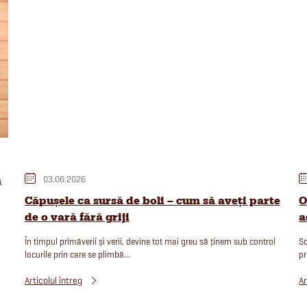
n
03.06.2026
Căpușele ca sursă de boli – cum să aveți parte
O
de o vară fără griji
a
În timpul primăverii și verii, devine tot mai greu să ținem sub control
So
locurile prin care se plimbă...
pr
Articolul întreg
Ar