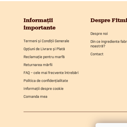
t
S
r
u
Informații
Despre Fitm
o
importante
b
l
Despre noi
Termeni și Condiții Generale
Din ce ingrediente fab
u
noastră?
s
Opțiuni de Livrare și Plată
Contact
l
Reclamație pentru marfă
o
Returnarea mărfii
l
FAQ – cele mai frecvente întrebări
l
i
Politica de confidențialitate
Informații despre cookie
s
Comanda mea
t
ă
r