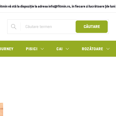
itmin vă stă la dispoziție la adresa info@fitmin.ro, în fiecare zi lucrătoare (de lun
CĂUTARE
OURNEY
PISICI
CAI
ROZĂTOARE