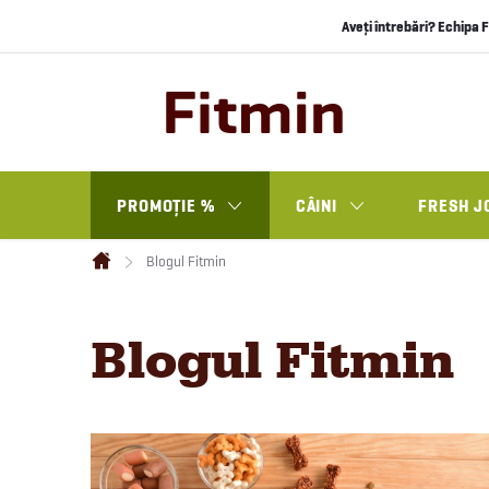
Treci
Aveți întrebări? Echipa F
la
conținut
PROMOȚIE %
CÂINI
FRESH J
Blogul Fitmin
Acasă
Blogul Fitmin
L