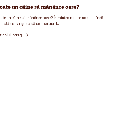
oate un câine să mănânce oase?
ate un câine să mănânce oase? În mintea multor oameni, încă
rsistă convingerea că cel mai bun l...
ticolul întreg