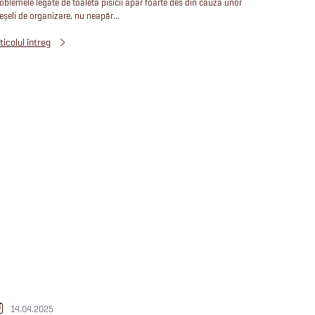
oblemele legate de toaleta pisicii apar foarte des din cauza unor
eșeli de organizare, nu neapăr...
ticolul întreg
14.04.2025