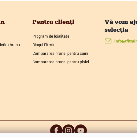
in
Pentru clienți
Program de loialitate
info
@
fitmi
ricăm hrana
Blogul Fitmin
Compararea hranei pentru câini
Compararea hranei pentru pisici