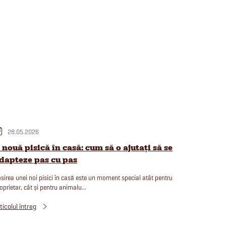
28.05.2026
 nouă pisică în casă: cum să o ajutați să se
dapteze pas cu pas
sirea unei noi pisici în casă este un moment special atât pentru
oprietar, cât și pentru animalu...
ticolul întreg