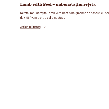
Lamb with Beef – îmbunătățim rețeta
Rețetă îmbunătățită Lamb with Beef: fără grăsime de pasăre, cu se
de vită Avem pentru voi o noutat...
Articolul întreg