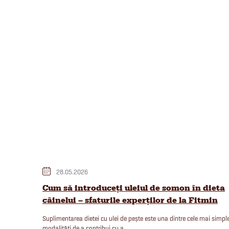
o
l
e
28.05.2026
Cum să introduceți uleiul de somon în dieta
câinelui – sfaturile experților de la Fitmin
Suplimentarea dietei cu ulei de pește este una dintre cele mai simpl
modalități de a contribui cu a...