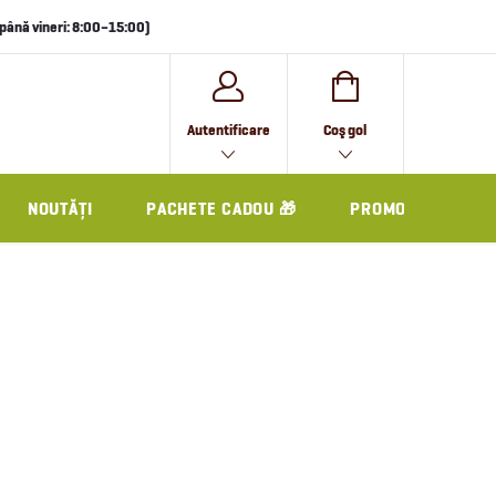
i până vineri: 8:00–15:00)
COŞ
Autentificare
Coş gol
DE
CUMPĂRĂTURI
NOUTĂȚI
PACHETE CADOU 🎁
PROMO