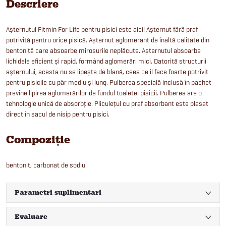
Descriere
Așternutul Fitmin For Life pentru pisici este aici! Așternut fără praf
potrivită pentru orice pisică. Așternut aglomerant de înaltă calitate din
bentonită care absoarbe mirosurile neplăcute. Așternutul absoarbe
lichidele eficient și rapid, formând aglomerări mici. Datorită structurii
așternului, acesta nu se lipește de blană, ceea ce îl face foarte potrivit
pentru pisicile cu păr mediu și lung. Pulberea specială inclusă în pachet
previne lipirea aglomerărilor de fundul toaletei pisicii. Pulberea are o
tehnologie unică de absorbție. Pliculețul cu praf absorbant este plasat
direct în sacul de nisip pentru pisici.
Compoziție
bentonit, carbonat de sodiu
Parametri suplimentari
Evaluare