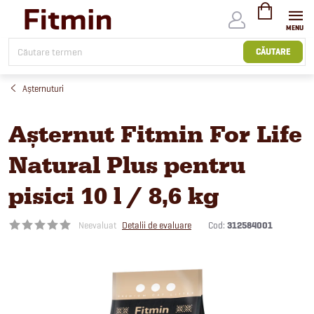
Treci
la
conținut
COŞ
DE
CĂUTARE
CUMPĂRĂTUR
Așternuturi
Așternut Fitmin For Life
Natural Plus pentru
pisici 10 l / 8,6 kg
Cod:
312584001
Neevaluat
Detalii de evaluare