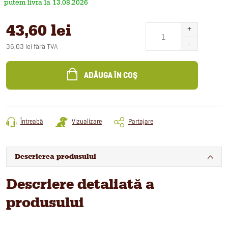
13.08.2026
43,60 lei
36,03 lei fără TVA
Evaluare
preţ:
ADĂUGA ÎN COŞ
Întreabă
Vizualizare
Partajare
Descrierea produsului
Descriere detaliată a
produsului