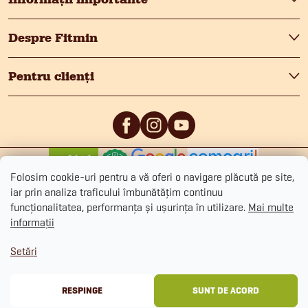
s
Despre Fitmin
o
Pentru clienți
l
0
/5
0
/5
Folosim cookie-uri pentru a vă oferi o navigare plăcută pe site,
iar prin analiza traficului îmbunătățim continuu
funcționalitatea, performanța și ușurința în utilizare.
Mai multe
informații
Drepturi de autor 2026
Fitmin.ro
. Toate drepturile rezervate.
Editați setările
Setări
cookie-urilor
Politica de confidențialitate
Termeni și Condiții Generale
Informații despre cookie
RESPINGE
SUNT DE ACORD
Creat de Shoptet Premium
&
BlueGhost.cz