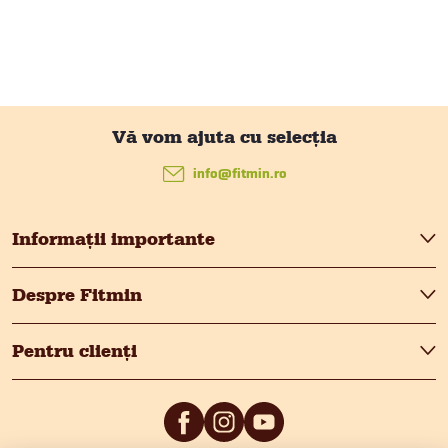
S
u
info
@
fitmin.ro
b
Informații importante
s
Despre Fitmin
o
Pentru clienți
l