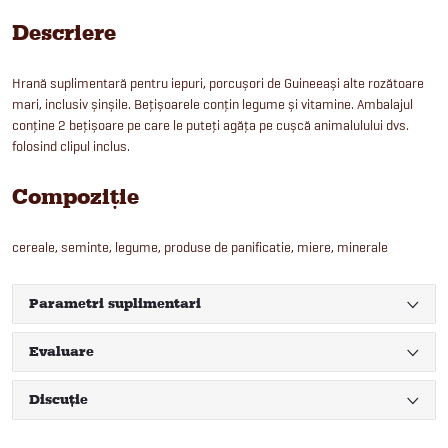
Descriere
Hrană suplimentară pentru iepuri, porcușori de Guineeași alte rozătoare
mari, inclusiv șinșile. Bețișoarele conțin legume și vitamine. Ambalajul
conține 2 bețișoare pe care le puteți agăța pe cușcă animalulului dvs.
folosind clipul inclus.
Compoziție
cereale, seminte, legume, produse de panificatie, miere, minerale
Parametri suplimentari
Evaluare
Discuţie