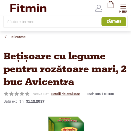
Treci
la
conținut
COŞ
DE
CĂUTARE
CUMPĂRĂTUR
Delicatese
Bețișoare cu legume
pentru rozătoare mari, 2
buc Avicentra
Cod:
305170030
Neevaluat
Detalii de evaluare
31.12.2027