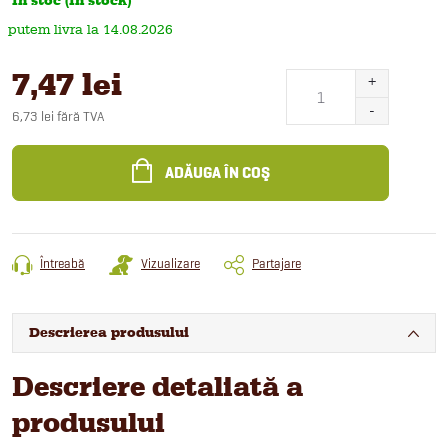
În stoc (In stock)
14.08.2026
7,47 lei
6,73 lei fără TVA
Evaluare
preţ:
ADĂUGA ÎN COŞ
Întreabă
Vizualizare
Partajare
Descrierea produsului
Descriere detaliată a
produsului