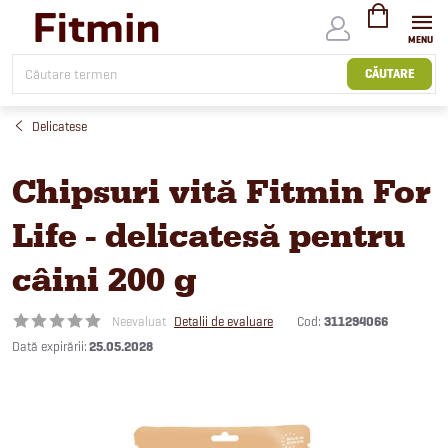
Treci
la
conținut
COŞ
DE
CĂUTARE
CUMPĂRĂTUR
Delicatese
Chipsuri vită Fitmin For
Life - delicatesă pentru
câini 200 g
Cod:
311294066
Neevaluat
Detalii de evaluare
25.05.2028