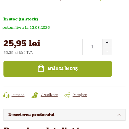
În stoc (In stock)
13.08.2026
25,95 lei
23,38 lei fără TVA
Evaluare
preţ:
ADĂUGA ÎN COŞ
Întreabă
Vizualizare
Partajare
Descrierea produsului