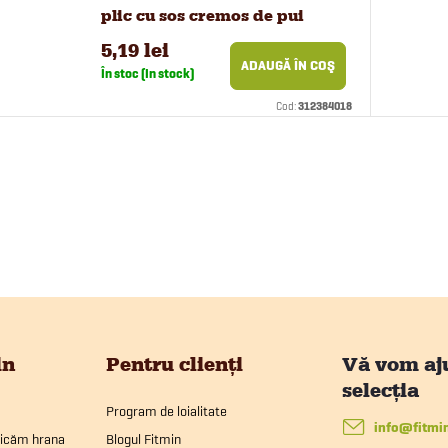
plic cu sos cremos de pui
pentru pisici 100 g
5,19 lei
ADAUGĂ ÎN COŞ
În stoc (In stock)
Cod:
312384018
in
Pentru clienți
Program de loialitate
info
@
fitmi
ricăm hrana
Blogul Fitmin