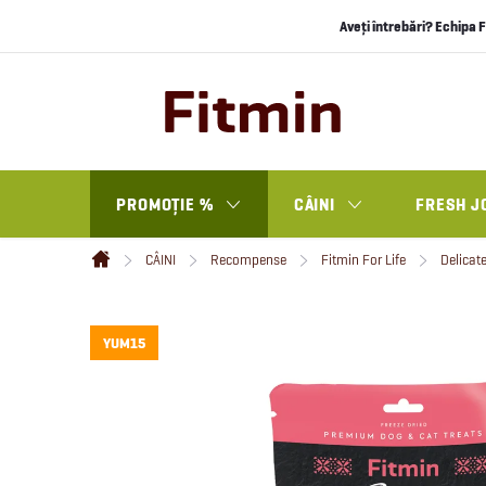
Treci
Aveți întrebări? Echipa F
la
conținut
PROMOȚIE %
CÂINI
FRESH J
CÂINI
Recompense
Fitmin For Life
Delicate
Acasă
YUM15