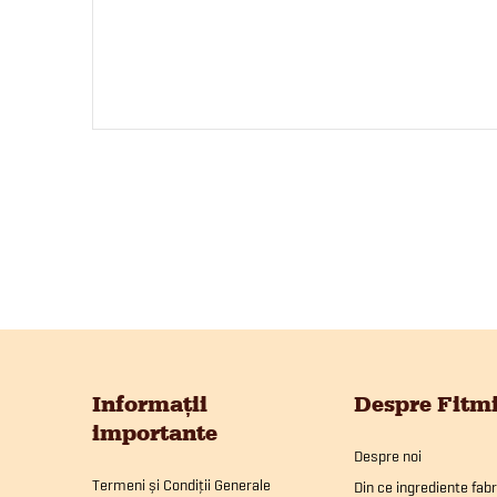
S
u
Informații
Despre Fitm
importante
b
Despre noi
Termeni și Condiții Generale
Din ce ingrediente fab