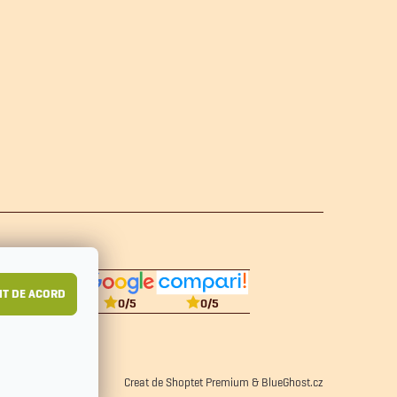
T DE ACORD
0
/5
0
/5
Creat de Shoptet Premium
&
BlueGhost.cz
mații despre cookie