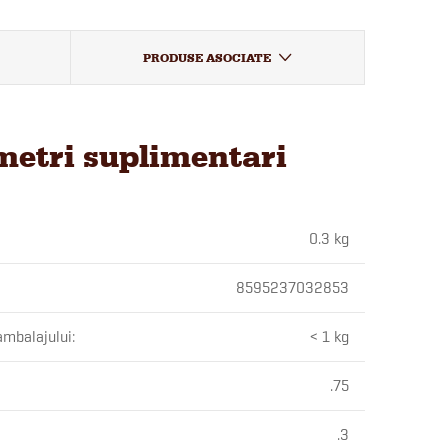
PRODUSE ASOCIATE
etri suplimentari
0.3 kg
8595237032853
ambalajului
:
< 1 kg
.75
.3