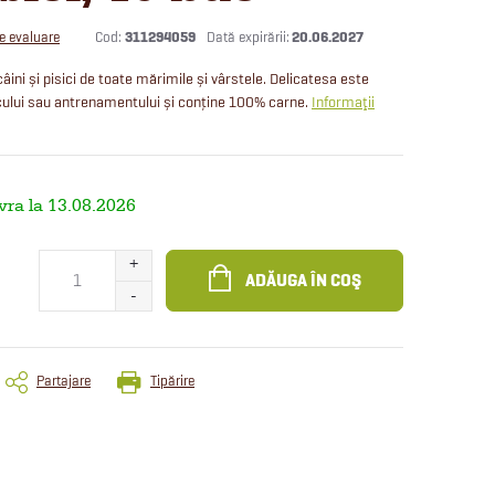
Cod:
311294059
20.06.2027
de evaluare
câini și pisici de toate mărimile și vârstele. Delicatesa este
cului sau antrenamentului și conține 100% carne.
Informaţii
13.08.2026
ADĂUGA ÎN COŞ
Partajare
Tipărire