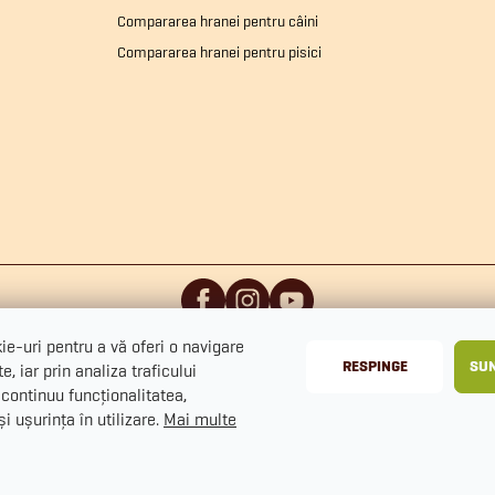
Compararea hranei pentru câini
Compararea hranei pentru pisici
e-uri pentru a vă oferi o navigare
RESPINGE
SUN
e, iar prin analiza traficului
continuu funcționalitatea,
i ușurința în utilizare.
Mai multe
setările cookie-urilor
Politica de confidențialitate
Termeni și Condiții Generale
Infor