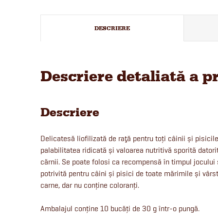
DESCRIERE
Descriere detaliată a p
Descriere
Delicatesă liofilizată de raţă pentru toți câinii și pisici
palabilitatea ridicată și valoarea nutritivă sporită dator
cărnii. Se poate folosi ca recompensă în timpul jocului
potrivită pentru câini și pisici de toate mărimile și vâ
carne, dar nu conține coloranți.
Ambalajul conține 10 bucăți de 30 g într-o pungă.