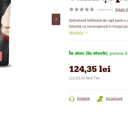
Neevaluat
Detalii 
Delicatesă liofilizată de raţă pentru 
folosită ca recompensă în timpul jo
detaliate
În stoc (In stock)
124,35 lei
112,03 lei fără TVA
Evaluare
preţ:
Întreabă
Vizualizare