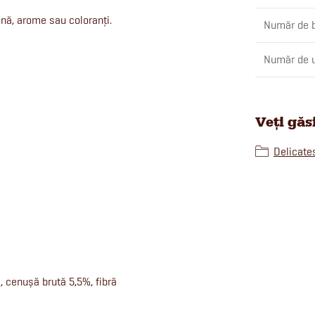
ină, arome sau coloranți.
Număr de b
Număr de u
Veți găs
Delicates
, cenușă brută 5,5%, fibră