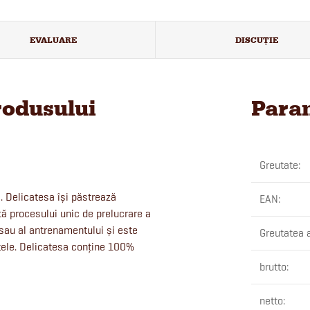
EVALUARE
DISCUŢIE
rodusului
Param
Greutate
:
le. Delicatesa își păstrează
EAN
:
ită procesului unic de prelucrare a
 sau al antrenamentului și este
Greutatea 
rstele. Delicatesa conține 100%
brutto
:
netto
: