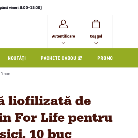
i până vineri: 8:00–15:00)
COŞ
Autentificare
Coş gol
DE
CUMPĂRĂTURI
NOUTĂȚI
PACHETE CADOU 🎁
PROMO
 10 buc
 liofilizată de
in For Life pentru
isici, 10 buc