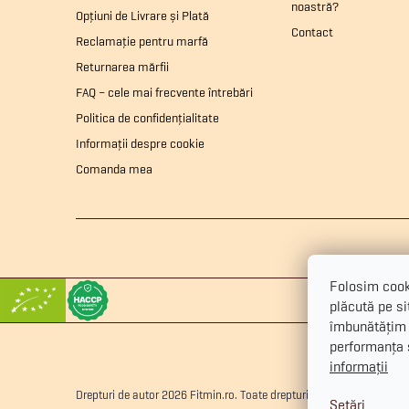
noastră?
s
Opțiuni de Livrare și Plată
Contact
Reclamație pentru marfă
o
Returnarea mărfii
FAQ – cele mai frecvente întrebări
l
Politica de confidențialitate
Informații despre cookie
Comanda mea
Folosim cooki
plăcută pe sit
îmbunătățim 
performanța ș
informații
Drepturi de autor 2026
Fitmin.ro
. Toate drepturile rezervate.
Editați 
Setări