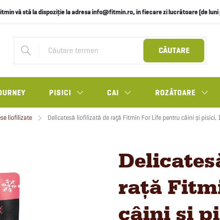
itmin vă stă la dispoziție la adresa info@fitmin.ro, în fiecare zi lucrătoare (de lun
CĂUTARE
OURNEY
PISICI
CAI
ROZĂTOARE
se liofilizate
Delicatesă liofilizată de raţă Fitmin For Life pentru câini și pisici,
Delicatesă
raţă Fitm
câini și p