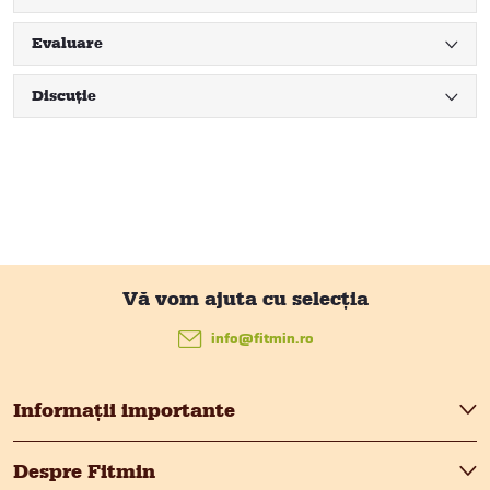
Evaluare
Discuţie
S
u
info
@
fitmin.ro
b
Informații importante
s
Despre Fitmin