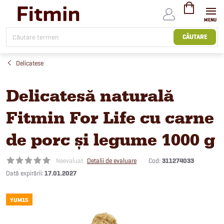
Treci
la
conținut
COŞ
DE
CĂUTARE
CUMPĂRĂTUR
Delicatese
Delicatesă naturală
Fitmin For Life cu carne
de porc și legume 1000 g
Cod:
311274033
Neevaluat
Detalii de evaluare
17.01.2027
YUM15