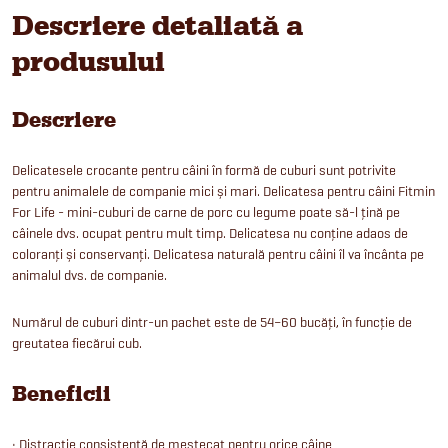
Descriere detaliată a
produsului
Descriere
Delicatesele crocante pentru câini în formă de cuburi sunt potrivite
pentru animalele de companie mici și mari. Delicatesa pentru câini Fitmin
For Life - mini-cuburi de carne de porc cu legume poate să-l țină pe
câinele dvs. ocupat pentru mult timp. Delicatesa nu conține adaos de
coloranți și conservanți. Delicatesa naturală pentru câini îl va încânta pe
animalul dvs. de companie.
Numărul de cuburi dintr-un pachet este de 54–60 bucăți, în funcție de
greutatea fiecărui cub.
Beneficii
• Distracție consistentă de mestecat pentru orice câine