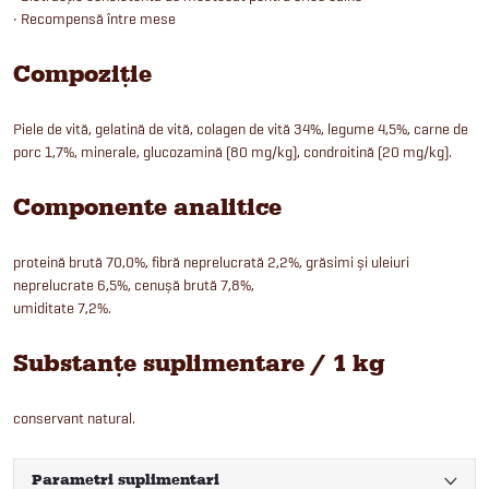
• Recompensă între mese
Compoziție
Piele de vită, gelatină de vită, colagen de vită 34%, legume 4,5%, carne de
porc 1,7%, minerale, glucozamină (80 mg/kg), condroitină (20 mg/kg).
Componente analitice
proteină brută 70,0%, fibră neprelucrată 2,2%, grăsimi și uleiuri
neprelucrate 6,5%, cenușă brută 7,8%,
umiditate 7,2%.
Substanțe suplimentare / 1 kg
conservant natural.
Parametri suplimentari