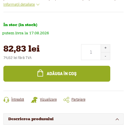
Informaţii detaliate
În stoc (In stock)
17.08.2026
82,83 lei
74,62 lei fără TVA
Evaluare
preţ:
ADĂUGA ÎN COŞ
Întreabă
Vizualizare
Partajare
Descrierea produsului