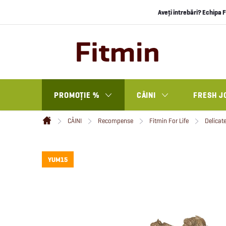
Treci
Aveți întrebări? Echipa F
la
conținut
PROMOȚIE %
CÂINI
FRESH J
CÂINI
Recompense
Fitmin For Life
Delicat
Acasă
YUM15