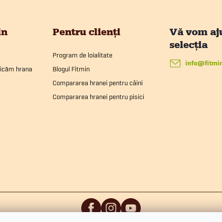
in
Pentru clienți
Program de loialitate
info
@
fitmi
ricăm hrana
Blogul Fitmin
Compararea hranei pentru câini
Compararea hranei pentru pisici