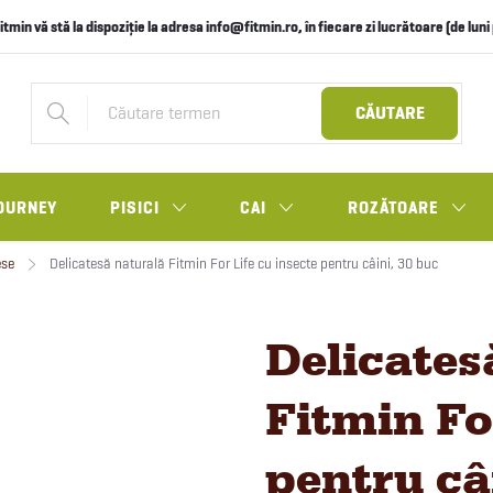
itmin vă stă la dispoziție la adresa info@fitmin.ro, în fiecare zi lucrătoare (de lun
CĂUTARE
OURNEY
PISICI
CAI
ROZĂTOARE
ese
Delicatesă naturală Fitmin For Life cu insecte pentru câini, 30 buc
Delicates
Fitmin Fo
pentru câ