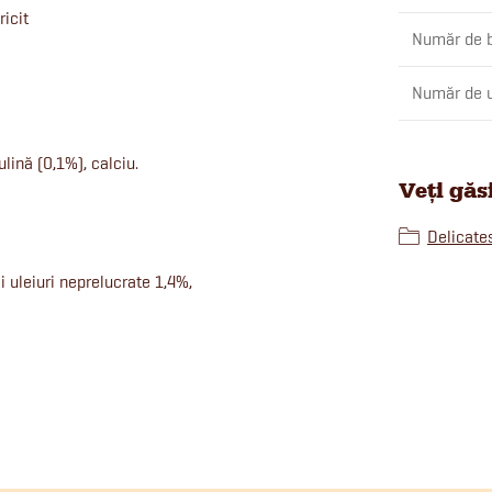
icit
Număr de b
Număr de u
ulină (0,1%), calciu.
Veți găs
Delicate
i uleiuri neprelucrate 1,4%,