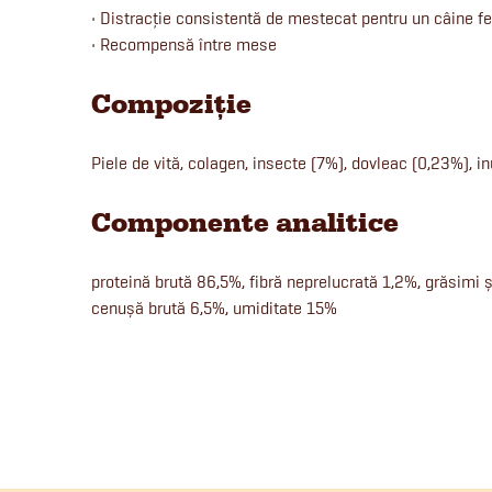
• Distracție consistentă de mestecat pentru un câine fer
• Recompensă între mese
Compoziție
Piele de vită, colagen, insecte (7%), dovleac (0,23%), in
Componente analitice
proteină brută 86,5%, fibră neprelucrată 1,2%, grăsimi ș
cenușă brută 6,5%, umiditate 15%