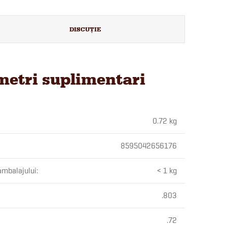
DISCUŢIE
etri suplimentari
0.72 kg
8595042656176
ambalajului
:
< 1 kg
.803
.72