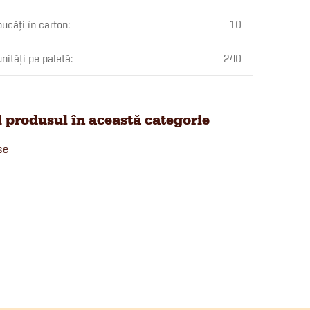
ucăți în carton
:
10
nități pe paletă
:
240
i produsul în această categorie
se