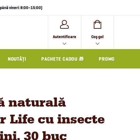
i până vineri: 8:00–15:00)
COŞ
Autentificare
Coş gol
DE
CUMPĂRĂTURI
NOUTĂȚI
PACHETE CADOU 🎁
PROMO
ă naturală
r Life cu insecte
ini, 30 buc