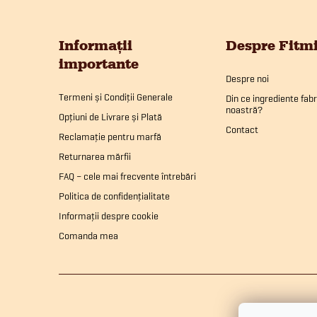
S
u
Informații
Despre Fitm
importante
b
Despre noi
Termeni și Condiții Generale
Din ce ingrediente fab
noastră?
s
Opțiuni de Livrare și Plată
Contact
Reclamație pentru marfă
o
Returnarea mărfii
FAQ – cele mai frecvente întrebări
l
Politica de confidențialitate
Informații despre cookie
Comanda mea