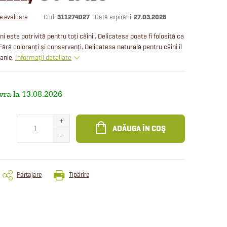
Cod:
311274027
27.03.2028
de evaluare
 este potrivită pentru toți câinii. Delicatesa poate fi folosită ca
ă coloranți și conservanți. Delicatesa naturală pentru câini îl
anie.
Informaţii detaliate
13.08.2026
ADĂUGA ÎN COŞ
Partajare
Tipărire