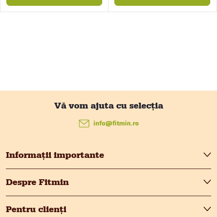
S
u
info
@
fitmin.ro
b
Informații importante
s
Despre Fitmin
o
Pentru clienți