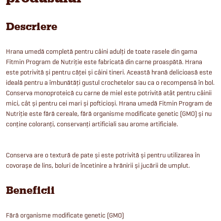
Descriere
Hrana umedă completă pentru câini adulți de toate rasele din gama
Fitmin Program de Nutriție este fabricată din carne proaspătă. Hrana
este potrivită și pentru căței și câini tineri. Această hrană delicioasă este
ideală pentru a îmbunătăți gustul crochetelor sau ca o recompensă în bol.
Conserva monoproteică cu carne de miel este potrivită atât pentru câinii
mici, cât și pentru cei mari și pofticioși. Hrana umedă Fitmin Program de
Nutriție este fără cereale, fără organisme modificate genetic (GMO) și nu
conține coloranți, conservanți artificiali sau arome artificiale.
Conserva are o textură de pate și este potrivită și pentru utilizarea în
covorașe de lins, boluri de încetinire a hrănirii și jucării de umplut.
Beneficii
Fără organisme modificate genetic (GMO)