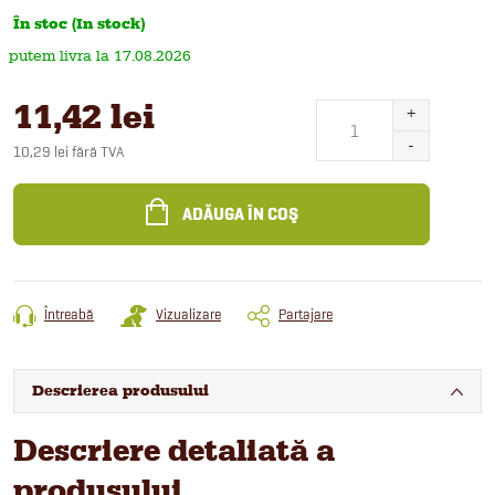
În stoc (In stock)
17.08.2026
11,42 lei
10,29 lei fără TVA
Evaluare
preţ:
ADĂUGA ÎN COŞ
Întreabă
Vizualizare
Partajare
Descrierea produsului
Descriere detaliată a
produsului