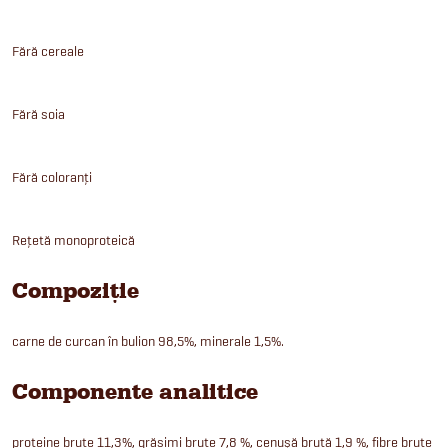
Fără cereale
Fără soia
Fără coloranți
Rețetă monoproteică
Compoziție
carne de curcan în bulion 98,5%, minerale 1,5%.
Componente analitice
proteine brute 11,3%, grăsimi brute 7,8 %, cenușă brută 1,9 %, fibre brute