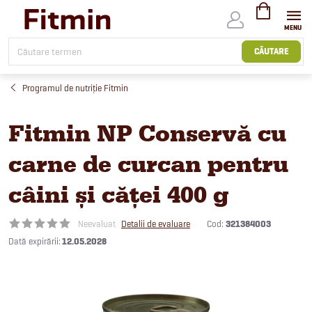
Treci
la
conținut
COŞ
DE
CĂUTARE
CUMPĂRĂTUR
Programul de nutriție Fitmin
Fitmin NP Conservă cu
carne de curcan pentru
câini și căței 400 g
Cod:
321384003
Neevaluat
Detalii de evaluare
12.05.2028