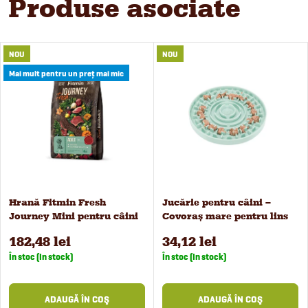
Produse asociate
NOU
NOU
Mai mult pentru un preț mai mic
Hrană Fitmin Fresh
Jucărie pentru câini –
Journey Mini pentru câini
Covoraș mare pentru lins
de talie mică 4 kg
182,48 lei
34,12 lei
În stoc (In stock)
În stoc (In stock)
ADAUGĂ ÎN COŞ
ADAUGĂ ÎN COŞ