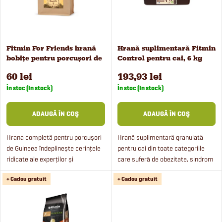
c
t
t
ă
Fitmin For Friends hrană
Hrană suplimentară Fitmin
a
bobițe pentru porcușori de
Control pentru cai, 6 kg
p
Guineea, 2 kg
r
60 lei
193,93 lei
r
În stoc (In stock)
În stoc (In stock)
e
o
ADAUGĂ ÎN COŞ
ADAUGĂ ÎN COŞ
a
d
Hrana completă pentru porcușori
Hrană suplimentară granulată
de Guineea îndeplinește cerințele
pentru cai din toate categoriile
p
ridicate ale experților și
care suferă de obezitate, sindrom
u
crescătorilor experimentați.
metabolic sau laminită.
r
+ Cadou gratuit
+ Cadou gratuit
Hrana pentru porcușori de
Îmbogățită cu un complex de
s
Guineea Fitmin For Friends...
aminoacizi și MSM.
o
e