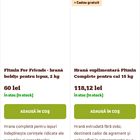
+ Cadou gratuit
de o hrană fără cereale, cu
toate rasele de câini.
conținut redus de amidon,
precum...
Fitmin For Friends - hrană
Hrană suplimentară Fitmin
bobițe pentru iepur, 2 kg
Complete pentru cai 15 kg
60 lei
118,12 lei
În stoc (In stock)
În stoc (In stock)
ADAUGĂ ÎN COŞ
ADAUGĂ ÎN COŞ
Hrana completă pentru iepuri
Hrană extrudată fără ovăz,
îndeplinește cerințele ridicate ale
destinată cailor de agrement și
experților și crescătorilor
cailor aflați în antrenamente cu o