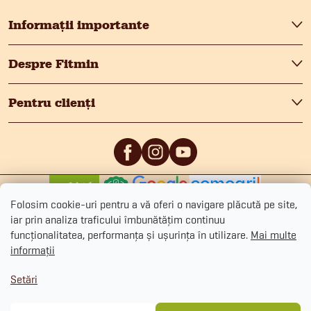
b
l
Informații importante
i
s
Despre Fitmin
s
o
t
Pentru clienți
l
ă
r
i
0
/5
0
/5
Folosim cookie-uri pentru a vă oferi o navigare plăcută pe site,
l
iar prin analiza traficului îmbunătățim continuu
o
funcționalitatea, performanța și ușurința în utilizare.
Mai multe
informații
r
Drepturi de autor 2026
Fitmin.ro
. Toate drepturile rezervate.
Editați setările
Setări
cookie-urilor
Politica de confidențialitate
Termeni și Condiții Generale
Informații despre cookie