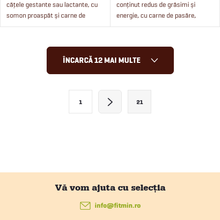
cățele gestante sau lactante, cu
conținut redus de grăsimi și
somon proaspăt și carne de
energie, cu carne de pasăre,
pasăre. Hrana fără cereale este
potrivită pentru toate rasele de
potrivită pentru cățeluși de toate
câini.
rasele.
C
ÎNCARCĂ 12 MAI MULTE
o
n
P
1
21
a
t
g
r
i
o
n
a
l
r
S
u
e
u
info
@
fitmin.ro
l