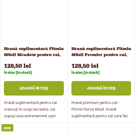
Hrană suplimentară Fitmin
Hrană suplimentară Fitmin
Müsli Meadow pentru cai,
Müsli Premier pentru cai,
20 kg
20 kg
128,50 lei
128,50 lei
În stoc (In stock)
În stoc (In stock)
ADAUGĂ ÎN COŞ
ADAUGĂ ÎN COŞ
Hrană suplimentară pentru cai
Hrană premium pentru cai -
crescuți în scop recreativ, cai
Fitmin Horse Müsli. Hrană
supuși unui antrenament ușor
suplimentară pentru cai care fac
până la mediu, iepe de
eforturi intense, cai aflați în
NOU
reproducție, cai tineri până la
antrenament și cai de agrement,