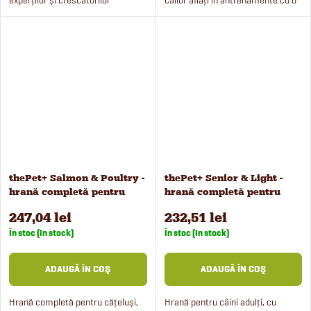
experimentați. Hrana pentru iepuri
intensitate medie până la ridicată.
Fitmin For Friends conține fibre,
Hrana este potrivită și pentru cai
semințe de in...
seniori și...
thePet+ Salmon & Poultry -
thePet+ Senior & Light -
hrană completă pentru
hrană completă pentru
cățeluși, 12 kg
câini, 12 kg
247,04 lei
232,51 lei
În stoc (In stock)
În stoc (In stock)
ADAUGĂ ÎN COŞ
ADAUGĂ ÎN COŞ
Hrană completă pentru cățeluși,
Hrană pentru câini adulți, cu