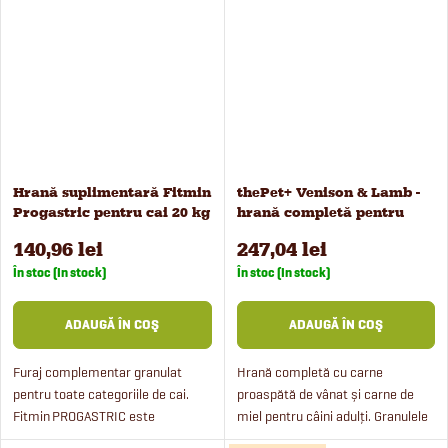
vârsta de 24 de luni și cai în...
precum și pentru iepe de...
Hrană suplimentară Fitmin
thePet+ Venison & Lamb -
Progastric pentru cai 20 kg
hrană completă pentru
câini, 12 kg
140,96 lei
247,04 lei
În stoc (In stock)
În stoc (In stock)
ADAUGĂ ÎN COŞ
ADAUGĂ ÎN COŞ
Furaj complementar granulat
Hrană completă cu carne
pentru toate categoriile de cai.
proaspătă de vânat și carne de
Fitmin PROGASTRIC este
miel pentru câini adulți. Granulele
recomandat cailor care au nevoie
fără cereale sunt potrivite pentru