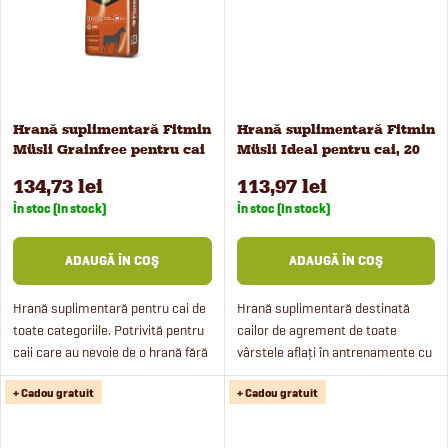
d
u
s
Hrană suplimentară Fitmin
Hrană suplimentară Fitmin
Müsli Grainfree pentru cai
Müsli Ideal pentru cai, 20
u
20 kg
kg
134,73 lei
113,97 lei
l
În stoc (In stock)
În stoc (In stock)
u
ADAUGĂ ÎN COŞ
ADAUGĂ ÎN COŞ
i
Hrană suplimentară pentru cai de
Hrană suplimentară destinată
toate categoriile. Potrivită pentru
cailor de agrement de toate
caii care au nevoie de o hrană fără
vârstele aflați în antrenamente cu
cereale, cu un conținut scăzut de
o intensitate scăzută. Furnizează
+ Cadou gratuit
+ Cadou gratuit
energie și amidon.
energie ușor de utilizat sub formă
de uleiuri și...