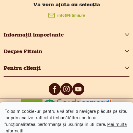
S
u
info
@
fitmin.ro
b
Informații importante
s
Despre Fitmin
o
Pentru clienți
l
0
/5
0
/5
Folosim cookie-uri pentru a vă oferi o navigare plăcută pe site,
iar prin analiza traficului îmbunătățim continuu
funcționalitatea, performanța și ușurința în utilizare.
Mai multe
informații