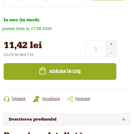
În stoc (In stock)
17.08.2026
11,42 lei
10,29 lei fără TVA
Evaluare
preţ:
ADĂUGA ÎN COŞ
Întreabă
Vizualizare
Partajare
Descrierea produsului