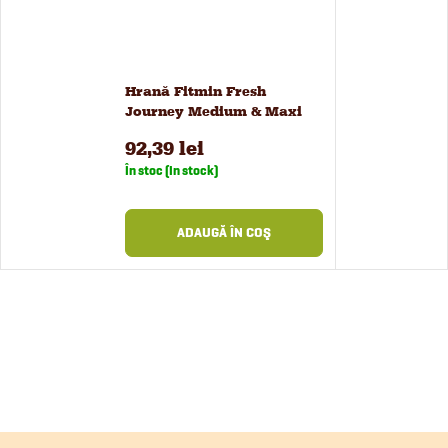
Hrană Fitmin Fresh
Journey Medium & Maxi
pentru câini 2 kg
92,39 lei
În stoc (In stock)
ADAUGĂ ÎN COŞ