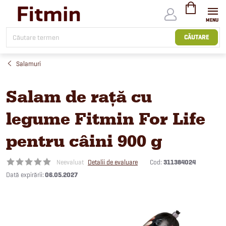
Treci
la
conținut
COŞ
DE
CĂUTARE
CUMPĂRĂTUR
Salamuri
Salam de rață cu
legume Fitmin For Life
pentru câini 900 g
Cod:
311384024
Neevaluat
Detalii de evaluare
06.05.2027