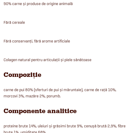
90% carne și produse de origine animală
Fără cereale
Fără conservanți, fără arome artificiale
Colagen natural pentru articulații și piele sănătoase
Compoziție
carne de pui 80% (sferturi de pui și măruntaie), carne de rață 10%,
morcovi 3%, mazăre 2%, porumb.
Componente analitice
proteine brute 14%, uleiuri și grăsimi brute 9%, cenușă brută 2,9%, fibre
brute 1%, umiditate 68%.