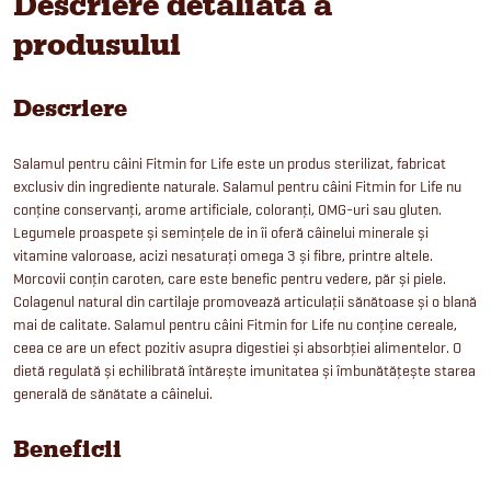
Descriere detaliată a
produsului
Descriere
Salamul pentru câini Fitmin for Life este un produs sterilizat, fabricat
exclusiv din ingrediente naturale. Salamul pentru câini Fitmin for Life nu
conține conservanți, arome artificiale, coloranți, OMG-uri sau gluten.
Legumele proaspete și semințele de in îi oferă câinelui minerale și
vitamine valoroase, acizi nesaturați omega 3 și fibre, printre altele.
Morcovii conțin caroten, care este benefic pentru vedere, păr și piele.
Colagenul natural din cartilaje promovează articulații sănătoase și o blană
mai de calitate. Salamul pentru câini Fitmin for Life nu conține cereale,
ceea ce are un efect pozitiv asupra digestiei și absorbției alimentelor. O
dietă regulată și echilibrată întărește imunitatea și îmbunătățește starea
generală de sănătate a câinelui.
Beneficii