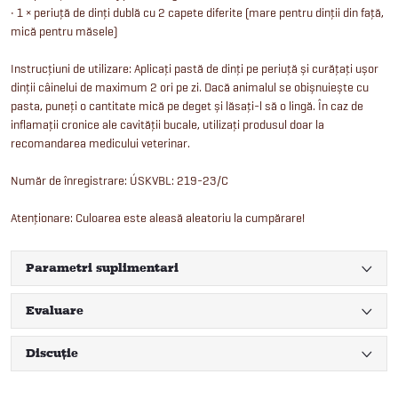
• 1 × periuță de dinți dublă cu 2 capete diferite (mare pentru dinții din față,
mică pentru măsele)
Instrucțiuni de utilizare: Aplicați pastă de dinți pe periuță și curățați ușor
dinții câinelui de maximum 2 ori pe zi. Dacă animalul se obișnuiește cu
pasta, puneți o cantitate mică pe deget și lăsați-l să o lingă. În caz de
inflamații cronice ale cavității bucale, utilizați produsul doar la
recomandarea medicului veterinar.
Număr de înregistrare: ÚSKVBL: 219-23/C
Atenționare: Culoarea este aleasă aleatoriu la cumpărare!
Parametri suplimentari
Evaluare
Discuţie