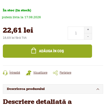
În stoc (In stock)
17.08.2026
22,61 lei
18,69 lei fără TVA
Evaluare
preţ:
ADĂUGA ÎN COŞ
Întreabă
Vizualizare
Partajare
Descrierea produsului
Descriere detaliată a