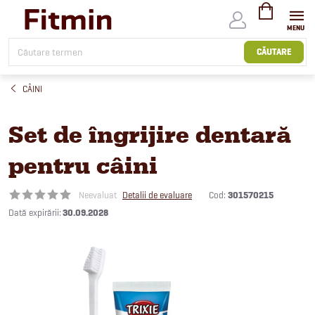
Treci
la
conținut
COŞ
DE
CĂUTARE
CUMPĂRĂTUR
CÂINI
Set de îngrijire dentară
pentru câini
Cod:
301570215
Neevaluat
Detalii de evaluare
30.09.2028