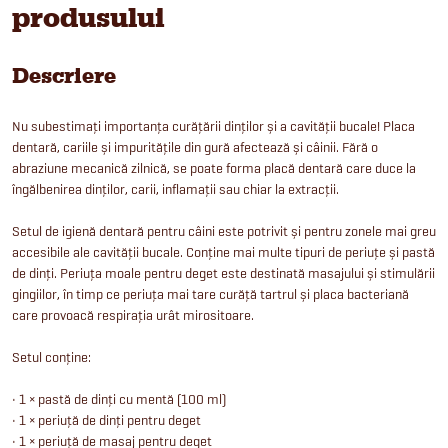
produsului
Descriere
Nu subestimați importanța curățării dinților și a cavității bucale! Placa
dentară, cariile și impuritățile din gură afectează și câinii. Fără o
abraziune mecanică zilnică, se poate forma placă dentară care duce la
îngălbenirea dinților, carii, inflamații sau chiar la extracții.
Setul de igienă dentară pentru câini este potrivit și pentru zonele mai greu
accesibile ale cavității bucale. Conține mai multe tipuri de periuțe și pastă
de dinți. Periuța moale pentru deget este destinată masajului și stimulării
gingiilor, în timp ce periuța mai tare curăță tartrul și placa bacteriană
care provoacă respirația urât mirositoare.
Setul conține:
• 1 × pastă de dinți cu mentă (100 ml)
• 1 × periuță de dinți pentru deget
• 1 × periuță de masaj pentru deget