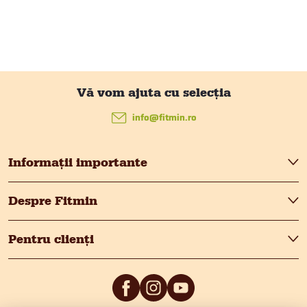
S
u
info
@
fitmin.ro
b
Informații importante
s
Despre Fitmin
o
Pentru clienți
l