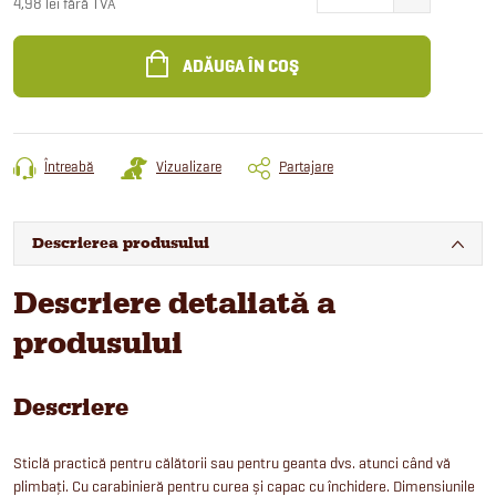
4,98 lei fără TVA
Evaluare
preţ:
ADĂUGA ÎN COŞ
Întreabă
Vizualizare
Partajare
Descrierea produsului
Descriere detaliată a
produsului
Descriere
Sticlă practică pentru călătorii sau pentru geanta dvs. atunci când vă
plimbați. Cu carabinieră pentru curea și capac cu închidere. Dimensiunile