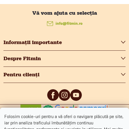
S
u
info
@
fitmin.ro
b
Informații importante
s
Despre Fitmin
o
Pentru clienți
l
0
/5
0
/5
Folosim cookie-uri pentru a vă oferi o navigare plăcută pe site,
iar prin analiza traficului îmbunătățim continuu