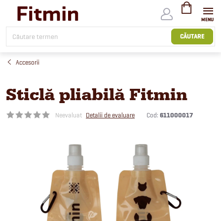
Treci
la
conținut
COŞ
DE
CĂUTARE
CUMPĂRĂTUR
Accesorii
Sticlă pliabilă Fitmin
Cod:
611000017
Neevaluat
Detalii de evaluare