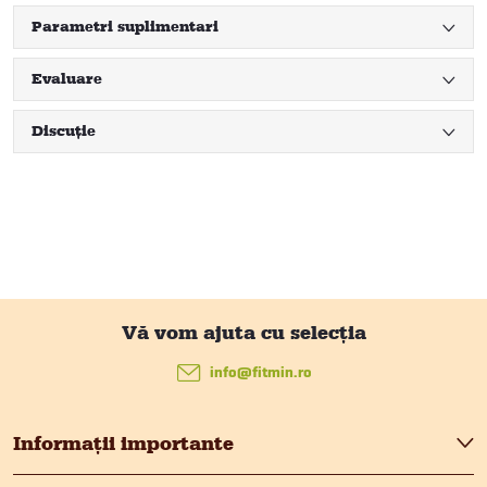
Parametri suplimentari
Evaluare
Discuţie
S
u
info
@
fitmin.ro
b
Informații importante