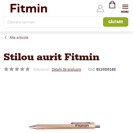
Treci
la
conținut
COŞ
DE
CĂUTARE
CUMPĂRĂTUR
Alte articole
Stilou aurit Fitmin
Cod:
611000162
Neevaluat
Detalii de evaluare