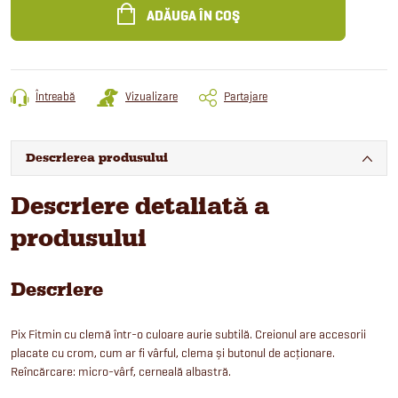
preţ:
ADĂUGA ÎN COŞ
Întreabă
Vizualizare
Partajare
Descrierea produsului
Descriere detaliată a
produsului
Descriere
Pix Fitmin cu clemă într-o culoare aurie subtilă. Creionul are accesorii
placate cu crom, cum ar fi vârful, clema și butonul de acționare.
Reîncărcare: micro-vârf, cerneală albastră.