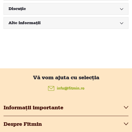
Discuţie
Alte informații
S
u
info
@
fitmin.ro
b
Informații importante
s
Despre Fitmin