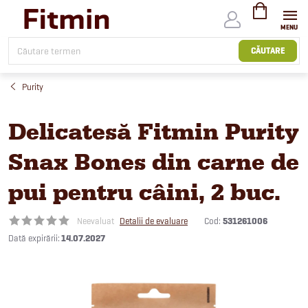
Treci
la
conținut
COŞ
DE
CĂUTARE
CUMPĂRĂTUR
Purity
Delicatesă Fitmin Purity
Snax Bones din carne de
pui pentru câini, 2 buc.
Cod:
531261006
Neevaluat
Detalii de evaluare
14.07.2027