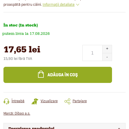
proaspătă pentru câini.
Informaţii detaliate
În stoc (In stock)
17.08.2026
17,65 lei
15,90 lei fără TVA
Evaluare
preţ:
ADĂUGA ÎN COŞ
Întreabă
Vizualizare
Partajare
Marcă:
Dibaq a.s.
Descrierea produsului