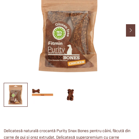
Delicatesă naturală crocantă Purity Snax Bones pentru câini, făcută din
carne de pui și orez extrudat. Delicatesă superpremium cu carne