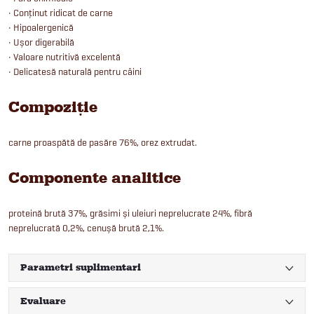
• Conținut ridicat de carne
• Hipoalergenică
• Ușor digerabilă
• Valoare nutritivă excelentă
• Delicatesă naturală pentru câini
Compoziție
carne proaspătă de pasăre 76%, orez extrudat.
Componente analitice
proteină brută 37%, grăsimi și uleiuri neprelucrate 24%, fibră
neprelucrată 0,2%, cenușă brută 2,1%.
Parametri suplimentari
Evaluare