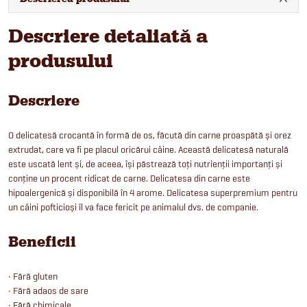
Descriere detaliată a
produsului
Descriere
O delicatesă crocantă în formă de os, făcută din carne proaspătă și orez
extrudat, care va fi pe placul oricărui câine. Această delicatesă naturală
este uscată lent și, de aceea, își păstrează toți nutrienții importanți și
conține un procent ridicat de carne. Delicatesa din carne este
hipoalergenică și disponibilă în 4 arome. Delicatesa superpremium pentru
un câini pofticioși îl va face fericit pe animalul dvs. de companie.
Beneficii
• Fără gluten
• Fără adaos de sare
• Fără chimicale