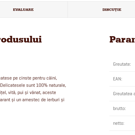
EVALUARE
DISCUŢIE
rodusului
Param
Greutate
:
atese pe cinste pentru câini,
EAN
:
. Delicatesele sunt 100% naturale,
el, vită, pui și vânat, aceste
Greutatea 
arant și un amestec de ierburi și
brutto
:
netto
: