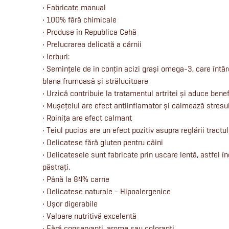
• Fabricate manual
• 100% fără chimicale
• Produse în Republica Cehă
• Prelucrarea delicată a cărnii
• Ierburi:
• Semințele de in conțin acizi grași omega-3, care întă
blana frumoasă și strălucitoare
• Urzică contribuie la tratamentul artritei și aduce benefi
• Mușețelul are efect antiinflamator și calmează stresu
• Roinița are efect calmant
• Teiul pucios are un efect pozitiv asupra reglării tractul
• Delicatese fără gluten pentru câini
• Delicatesele sunt fabricate prin uscare lentă, astfel înc
păstrați.
• Până la 84% carne
• Delicatese naturale - Hipoalergenice
• Ușor digerabile
• Valoare nutritivă excelentă
• Fără conservanți, arome sau coloranți