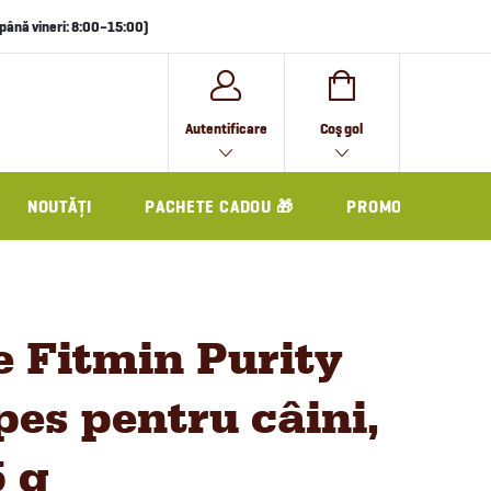
i până vineri: 8:00–15:00)
COŞ
Autentificare
Coş gol
DE
CUMPĂRĂTURI
NOUTĂȚI
PACHETE CADOU 🎁
PROMO
e Fitmin Purity
pes pentru câini,
 g