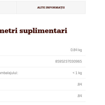
ALTE INFORMAȚII
etri suplimentari
0.84 kg
8595237030965
ambalajului
:
< 1 kg
.84
.84