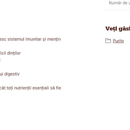
Număr de u
Veți găs
resc sistemul imunitar și mențin
Purity
cii dinților
l
ui digestiv
ât toți nutrienții esențiali să fie