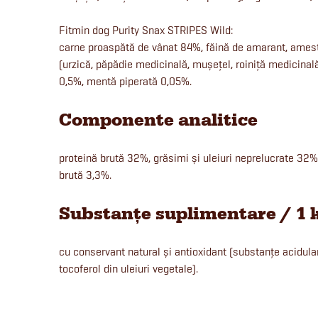
Fitmin dog Purity Snax STRIPES Wild:
carne proaspătă de vânat 84%, făină de amarant, ames
(urzică, păpădie medicinală, mușețel, roiniță medicinală
0,5%, mentă piperată 0,05%.
Componente analitice
proteină brută 32%, grăsimi și uleiuri neprelucrate 32%
brută 3,3%.
Substanțe suplimentare / 1 
cu conservant natural și antioxidant (substanțe acidula
tocoferol din uleiuri vegetale).