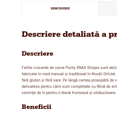
DESCRIERE
Descriere detaliată a p
Descriere
Feliile crocante de carne Purity SNAX Stripes sunt delic
fabricate în mod manual și tradițional în Munții Orlické
fără gluten și fără sare. Pe lângă carnea proaspătă de viț
delicatese pentru câini sunt completate cu făină de am
semințe de in pentru o blană frumoasă și strălucitoare.
Beneficii