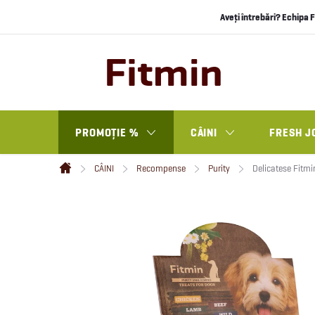
Treci
Aveți întrebări? Echipa F
la
conținut
PROMOȚIE %
CÂINI
FRESH J
CÂINI
Recompense
Purity
Delicatese Fitmi
Acasă