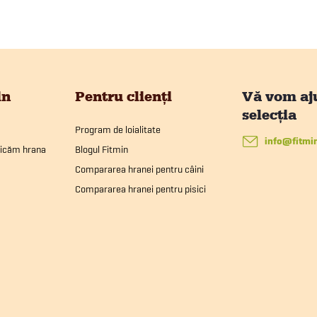
in
Pentru clienți
Program de loialitate
info
@
fitmi
ricăm hrana
Blogul Fitmin
Compararea hranei pentru câini
Compararea hranei pentru pisici