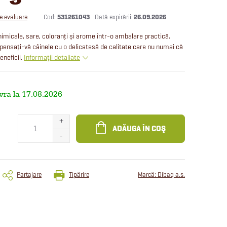
Cod:
531261043
26.09.2026
de evaluare
imicale, sare, coloranți și arome într-o ambalare practică.
nsați-vă câinele cu o delicatesă de calitate care nu numai că
eneficii.
Informaţii detaliate
17.08.2026
ADĂUGA ÎN COŞ
Partajare
Tipărire
Marcă:
Dibaq a.s.