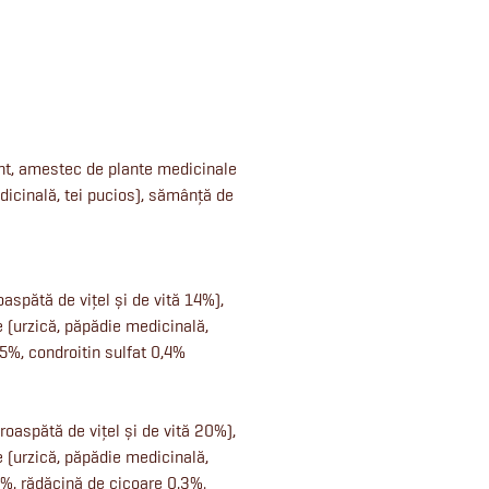
ant, amestec de plante medicinale
dicinală, tei pucios), sămânță de
spătă de vițel și de vită 14%),
 (urzică, păpădie medicinală,
,5%, condroitin sulfat 0,4%
oaspătă de vițel și de vită 20%),
 (urzică, păpădie medicinală,
,7%, rădăcină de cicoare 0,3%.