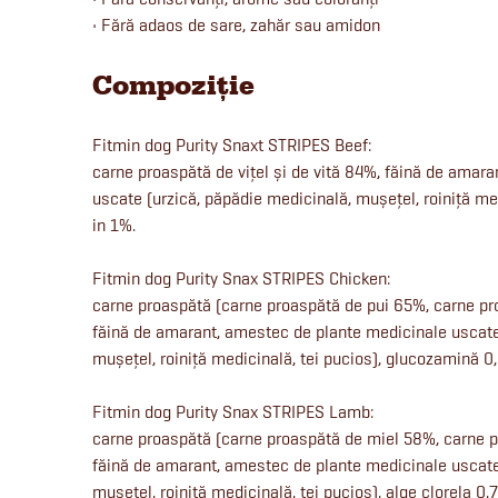
• Fără adaos de sare, zahăr sau amidon
Compoziție
Fitmin dog Purity Snaxt STRIPES Beef:
carne proaspătă de vițel și de vită 84%, făină de amar
uscate (urzică, păpădie medicinală, mușețel, roiniță me
in 1%.
Fitmin dog Purity Snax STRIPES Chicken:
carne proaspătă (carne proaspătă de pui 65%, carne proa
făină de amarant, amestec de plante medicinale uscate
mușețel, roiniță medicinală, tei pucios), glucozamină 0
Fitmin dog Purity Snax STRIPES Lamb:
carne proaspătă (carne proaspătă de miel 58%, carne pr
făină de amarant, amestec de plante medicinale uscate
mușețel, roiniță medicinală, tei pucios), alge clorela 0