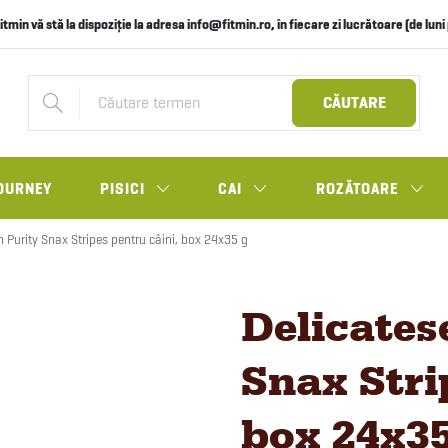
itmin vă stă la dispoziție la adresa info@fitmin.ro, în fiecare zi lucrătoare (de lun
CĂUTARE
OURNEY
PISICI
CAI
ROZĂTOARE
n Purity Snax Stripes pentru câini, box 24x35 g
Delicates
Snax Stri
box 24x35