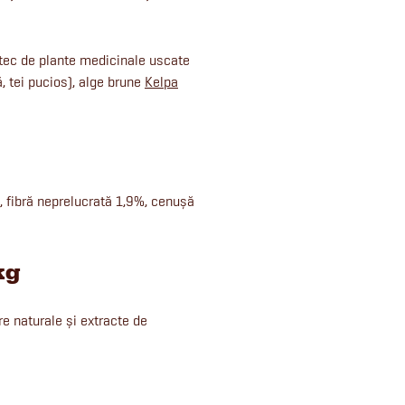
tec de plante medicinale uscate
, tei pucios), alge brune
Kelpa
, fibră neprelucrată 1,9%, cenușă
kg
re naturale și extracte de