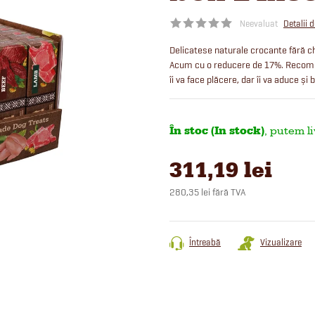
Neevaluat
Detalii 
Delicatese naturale crocante fără ch
Acum cu o reducere de 17%. Recompe
îi va face plăcere, dar îi va aduce și b
În stoc (In stock)
311,19 lei
280,35 lei fără TVA
Evaluare
preţ:
Întreabă
Vizualizare