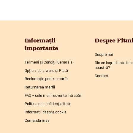
S
u
Informații
Despre Fitm
importante
b
Despre noi
Termeni și Condiții Generale
Din ce ingrediente fab
noastră?
s
Opțiuni de Livrare și Plată
Contact
Reclamație pentru marfă
o
Returnarea mărfii
FAQ – cele mai frecvente întrebări
l
Politica de confidențialitate
Informații despre cookie
Comanda mea