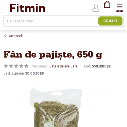
Treci
la
conținut
COŞ
DE
CĂUTARE
CUMPĂRĂTUR
Accesorii
Fân de pajiște, 650 g
Cod:
550120022
Neevaluat
Detalii de evaluare
30.09.2026