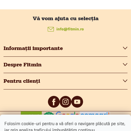
S
u
info
@
fitmin.ro
b
Informații importante
s
Despre Fitmin
o
Pentru clienți
l
0
/5
0
/5
Folosim cookie-uri pentru a vă oferi o navigare plăcută pe site,
iar prin analiza traficului îmbunătățim continuu