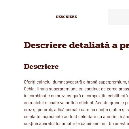
DESCRIERE
Descriere detaliată a p
Descriere
Oferiți câinelui dumneavoastră o hrană superpremium, f
Cehia. Hrana superpremium, cu conținut de carne proas
în combinație cu orez, asigură o compoziție echilibrată 
animalului o poate valorifica eficient. Aceste granule pe
orez și porumb, adică cereale care nu conțin gluten și 
celelalte ingrediente au fost selectate cu atenție, ținâ
susține aparatul locomotor la câinii seniori. Din acest 