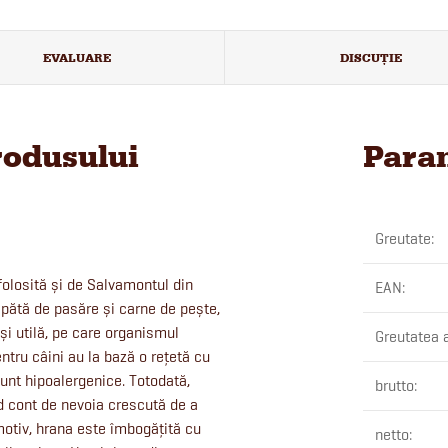
EVALUARE
DISCUŢIE
rodusului
Param
Greutate
:
olosită și de Salvamontul din
EAN
:
pătă de pasăre și carne de pește,
și utilă, pe care organismul
Greutatea 
ntru câini au la bază o rețetă cu
sunt hipoalergenice. Totodată,
brutto
:
nd cont de nevoia crescută de a
motiv, hrana este îmbogățită cu
netto
: