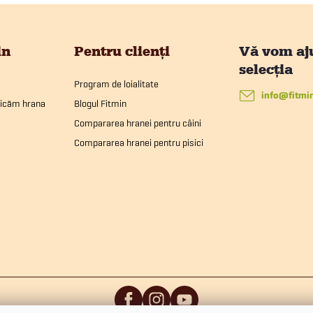
in
Pentru clienți
Program de loialitate
info
@
fitmi
ricăm hrana
Blogul Fitmin
Compararea hranei pentru câini
Compararea hranei pentru pisici