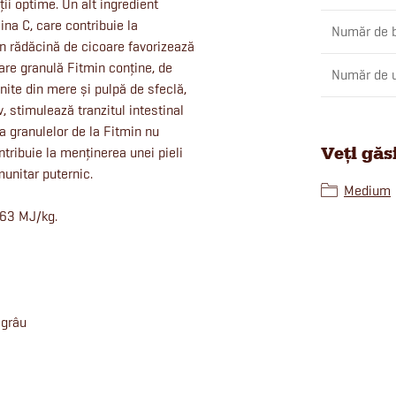
rții optime. Un alt ingredient
na C, care contribuie la
Număr de b
in rădăcină de cicoare favorizează
are granulă Fitmin conține, de
Număr de u
nite din mere și pulpă de sfeclă,
v, stimulează tranzitul intestinal
ia granulelor de la Fitmin nu
Veți găs
ntribuie la menținerea unei pieli
munitar puternic.
Medium
,63 MJ/kg.
 grâu