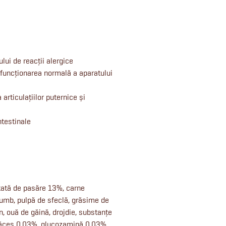
ului de reacții alergice
 funcționarea normală a aparatului
articulațiilor puternice și
ntestinale
tată de pasăre 13%, carne
orumb, pulpă de sfeclă, grăsime de
, ouă de găină, drojdie, substanțe
măceș 0,03%, glucozamină 0,03%,