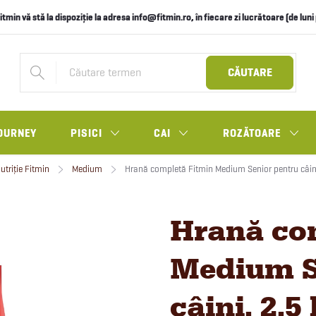
itmin vă stă la dispoziție la adresa info@fitmin.ro, în fiecare zi lucrătoare (de lun
CĂUTARE
OURNEY
PISICI
CAI
ROZĂTOARE
triție Fitmin
Medium
Hrană completă Fitmin Medium Senior pentru câini
Hrană co
Medium S
câini, 2,5