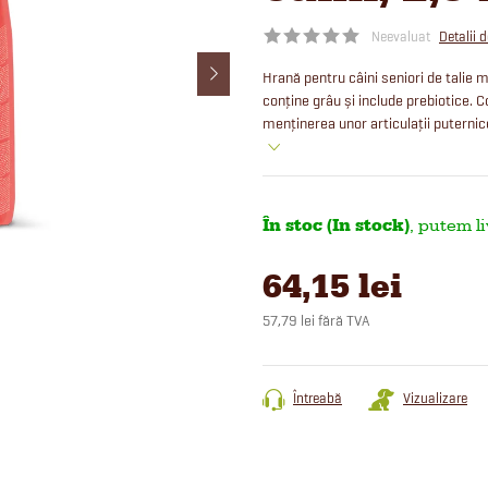
Neevaluat
Detalii 
Hrană pentru câini seniori de talie
conține grâu și include prebiotice.
menținerea unor articulații puternice
În stoc (In stock)
64,15 lei
57,79 lei fără TVA
Evaluare
preţ:
Întreabă
Vizualizare