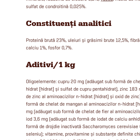
sulfat de condroitină 0,025%.
Constituenți analitici
Proteină brută 23%, uleiuri și grăsimi brute 12,5%, fibr
calciu 1%, fosfor 0,7%.
Aditivi/1 kg
Oligoelemente: cupru 20 mg (adăugat sub formă de chel
hidrat [hidrat] și sulfat de cupru pentahidrat), zinc 18
de zinc al aminoacizilor n-hidrat [hidrat] și oxid de z
formă de chelat de mangan al aminoacizilor n-hidrat [hi
mg (adăugat sub formă de chelat de fier al aminoacizilor 
iod 3,6 mg (adăugat sub formă de iodat de calciu anhid
formă de drojdie inactivată Saccharomyces cerevisia
seleniu); vitamine, provitamine și substanțe definite ch