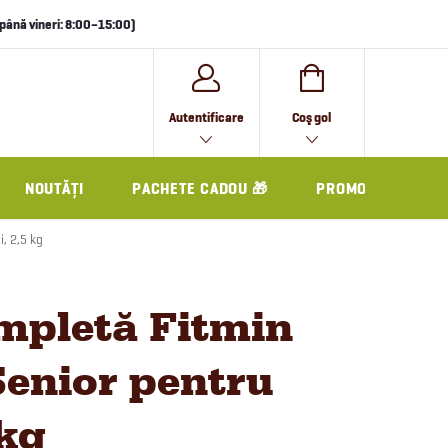
i până vineri: 8:00–15:00)
COŞ
Autentificare
Coş gol
DE
CUMPĂRĂTURI
NOUTĂȚI
PACHETE CADOU 🎁
PROMO
, 2,5 kg
mpletă Fitmin
enior pentru
 kg