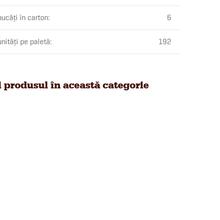
ucăți în carton
:
6
nități pe paletă
:
192
i produsul în această categorie