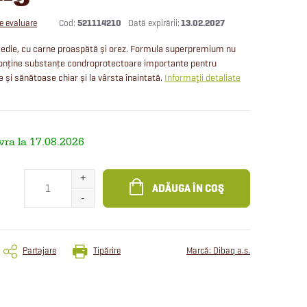
Cod:
521114210
13.02.2027
de evaluare
 medie, cu carne proaspătă și orez. Formula superpremium nu
 Conține substanțe condroprotectoare importante pentru
 și sănătoase chiar și la vârsta înaintată.
Informaţii detaliate
17.08.2026
ADĂUGA ÎN COŞ
Partajare
Tipărire
Marcă:
Dibaq a.s.