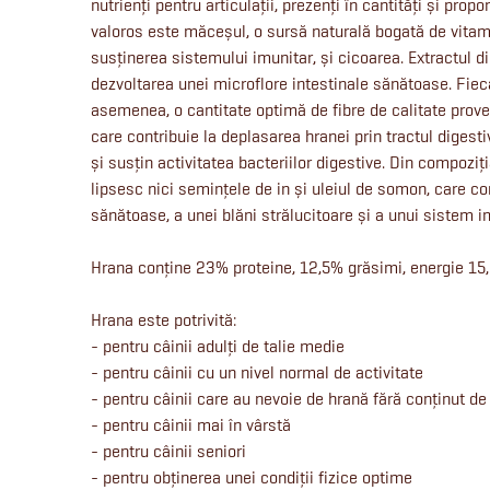
nutrienți pentru articulații, prezenți în cantități și propo
valoros este măceșul, o sursă naturală bogată de vitami
susținerea sistemului imunitar, și cicoarea. Extractul d
dezvoltarea unei microflore intestinale sănătoase. Fiec
asemenea, o cantitate optimă de fibre de calitate prove
care contribuie la deplasarea hranei prin tractul digesti
și susțin activitatea bacteriilor digestive. Din compoziț
lipsesc nici semințele de in și uleiul de somon, care co
sănătoase, a unei blăni strălucitoare și a unui sistem i
Hrana conține 23% proteine, 12,5% grăsimi, energie 15
Hrana este potrivită:
- pentru câinii adulți de talie medie
- pentru câinii cu un nivel normal de activitate
- pentru câinii care au nevoie de hrană fără conținut de
- pentru câinii mai în vârstă
- pentru câinii seniori
- pentru obținerea unei condiții fizice optime