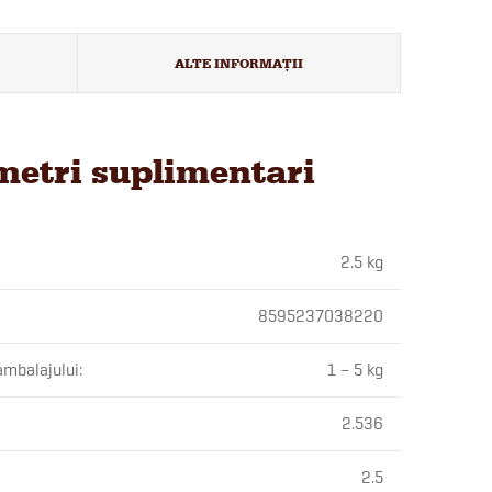
ALTE INFORMAȚII
etri suplimentari
2.5 kg
8595237038220
ambalajului
:
1 – 5 kg
2.536
2.5