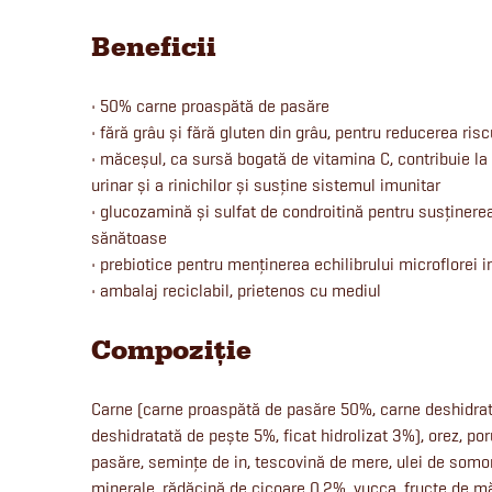
Beneficii
• 50% carne proaspătă de pasăre
• fără grâu și fără gluten din grâu, pentru reducerea risc
• măceșul, ca sursă bogată de vitamina C, contribuie la
urinar și a rinichilor și susține sistemul imunitar
• glucozamină și sulfat de condroitină pentru susținerea 
sănătoase
• prebiotice pentru menținerea echilibrului microflorei i
• ambalaj reciclabil, prietenos cu mediul
Compoziție
Carne (carne proaspătă de pasăre 50%, carne deshidra
deshidratată de pește 5%, ficat hidrolizat 3%), orez, p
pasăre, semințe de in, tescovină de mere, ulei de somon
minerale, rădăcină de cicoare 0,2%,
yucca
, fructe de 