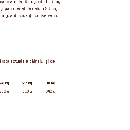
 niacinamidă 60 mg, vit. B1 6 mg,
 mg, pantotenat de calciu 20 mg,
0 mg; antioxidanți; conservanți;
ârsta actuală a câinelui și de
24 kg
27 kg
30 kg
280 g
310 g
340 g