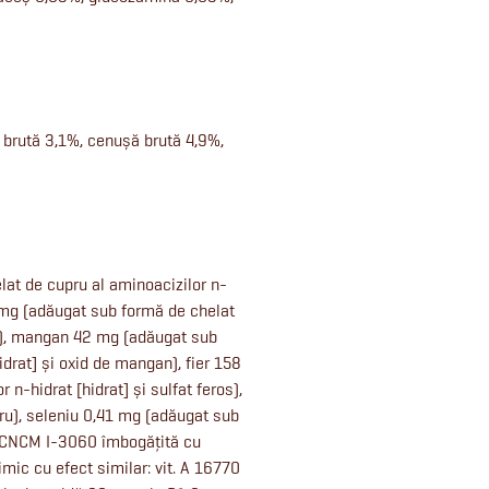
ă brută 3,1%, cenușă brută 4,9%,
at de cupru al aminoacizilor n-
3 mg (adăugat sub formă de chelat
inc), mangan 42 mg (adăugat sub
drat] și oxid de mangan), fier 158
n-hidrat [hidrat] și sulfat feros),
ru), seleniu 0,41 mg (adăugat sub
e CNCM I-3060 îmbogățită cu
imic cu efect similar: vit. A 16770