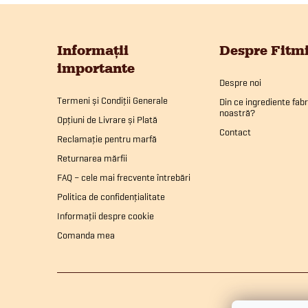
S
u
Informații
Despre Fitm
importante
b
Despre noi
Termeni și Condiții Generale
Din ce ingrediente fab
noastră?
s
Opțiuni de Livrare și Plată
Contact
Reclamație pentru marfă
o
Returnarea mărfii
FAQ – cele mai frecvente întrebări
l
Politica de confidențialitate
Informații despre cookie
Comanda mea