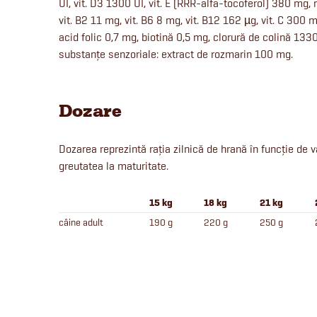
UI, vit. D3 1300 UI, vit. E (RRR-alfa-tocoferol) 380 mg,
vit. B2 11 mg, vit. B6 8 mg, vit. B12 162 µg, vit. C 300
acid folic 0,7 mg, biotină 0,5 mg, clorură de colină 133
substanțe senzoriale: extract de rozmarin 100 mg.
Dozare
Dozarea reprezintă rația zilnică de hrană în funcție de v
greutatea la maturitate.
15 kg
18 kg
21 kg
câine adult
190 g
220 g
250 g