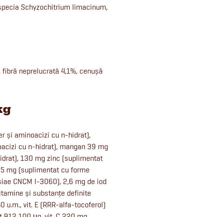
in specia Schyzochitrium limacinum,
, fibră neprelucrată 4,1%, cenușă
kg
r și aminoacizi cu n-hidrat),
oacizi cu n-hidrat), mangan 39 mg
idrat), 130 mg zinc (suplimentat
,35 mg (suplimentat cu forme
siae CNCM I-3060), 2,6 mg de iod
itamine și substanțe definite
0 u.m., vit. E (RRR-alfa-tocoferol)
it B12 100 µg, vit. C 220 mg,