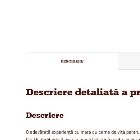
DESCRIERE
Descriere detaliată a p
Descriere
O adevărată experiență culinară cu carne de vită pentru
Cat Purity Hairball. Este o hrană holistică pentru pisici