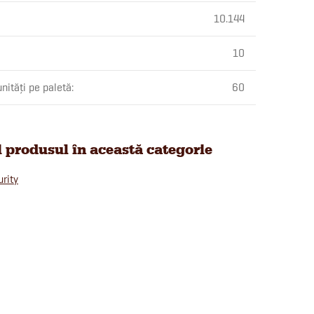
10.144
10
nități pe paletă
:
60
i produsul în această categorie
rity