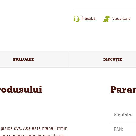
Întreabă
Vizualizare
EVALUARE
DISCUŢIE
rodusului
Param
Greutate
:
 pisica dvs. Așa este hrana Fitmin
EAN
:
, care conține carne proaspătă de