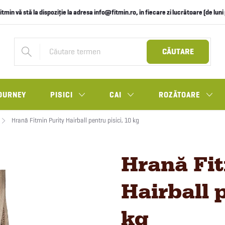
itmin vă stă la dispoziție la adresa info@fitmin.ro, în fiecare zi lucrătoare (de lun
CĂUTARE
OURNEY
PISICI
CAI
ROZĂTOARE
Hrană Fitmin Purity Hairball pentru pisici, 10 kg
Hrană Fit
Hairball p
kg