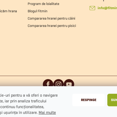
Program de loialitate
info
@
fitmi
ricăm hrana
Blogul Fitmin
Compararea hranei pentru câini
Compararea hranei pentru pisici
e-uri pentru a vă oferi o navigare
RESPINGE
SUN
e, iar prin analiza traficului
continuu funcționalitatea,
i ușurința în utilizare.
Mai multe