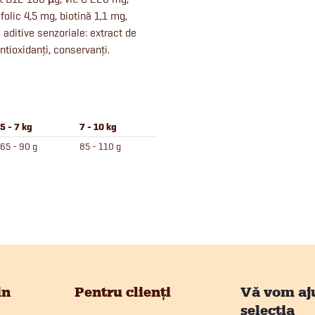
olic 4,5 mg, biotină 1,1 mg,
aditive senzoriale: extract de
tioxidanți, conservanți.
5 - 7 kg
7 - 10 kg
65 - 90 g
85 - 110 g
in
Pentru clienți