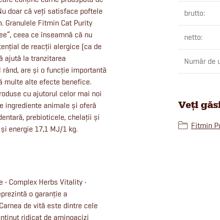
 Nu doar că veți satisface poftele
brutto
:
um. Granulele Fitmin Cat Purity
free”, ceea ce înseamnă că nu
netto
:
ențial de reacții alergice (ca de
 ajută la tranzitarea
Număr de u
 rând, are și o funcție importantă
ă multe alte efecte benefice.
produse cu ajutorul celor mai noi
Veți găs
 de ingrediente animale și oferă
entară, prebioticele, chelații și
Fitmin Pu
și energie 17,1 MJ/1 kg.
e • Complex Herbs Vitality •
prezintă o garanție a
• Carnea de vită este dintre cele
nținut ridicat de aminoacizi