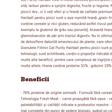
vită, ierburi pentru a sprijini digestia, fructe și legume.
pisicii dvs., ci îi veți oferi și o hrană de calitate premi
Hairball pentru pisici sunt o așa-numită hrană „grain-
conține cereale și nici gluten, reducând astfel riscul pot
exemplu la glutenul de grâu sau porumb). Această hrană
ghemotoacelor de păr prin tractul digestiv. Nu în ultimul
de detoxifiere datorită amestecului de plante, care ofer
Granulele Fitmin Cat Purity Hairball pentru pisici sunt 
tehnologii, sunt echilibrate, conțin o proporție ridicată
multe alte beneficii, printre care complexul de îngrijire d
multe altele. Hrana conține proteine 31% , grăsimi 19% 
Beneficii
• 76% proteine de origine animală • Formulă fără cereal
Tehnologia Fresh Meat - carne proaspătă fără oase - re
palatabilității și calității ridicate a produselor noastre 
mai complete din punct de vedere biologic, având un co