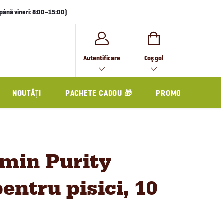
i până vineri: 8:00–15:00)
COŞ
Autentificare
Coş gol
DE
CUMPĂRĂTURI
NOUTĂȚI
PACHETE CADOU 🎁
PROMO
min Purity
entru pisici, 10