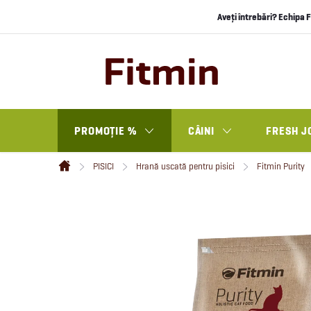
Treci
Aveți întrebări? Echipa F
la
conținut
PROMOȚIE %
CÂINI
FRESH J
PISICI
Hrană uscată pentru pisici
Fitmin Purity
Acasă