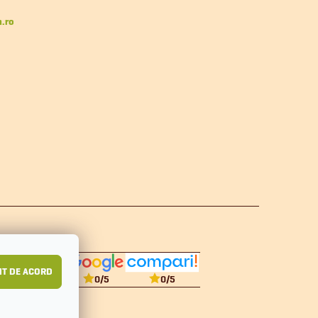
n.ro
T DE ACORD
0
/5
0
/5