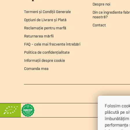
b
Despre noi
Termeni și Condiții Generale
Din ce ingrediente fab
noastră?
s
Opțiuni de Livrare și Plată
Contact
Reclamație pentru marfă
o
Returnarea mărfii
FAQ – cele mai frecvente întrebări
l
Politica de confidențialitate
Informații despre cookie
Comanda mea
Folosim cooki
plăcută pe sit
îmbunătățim 
performanța ș