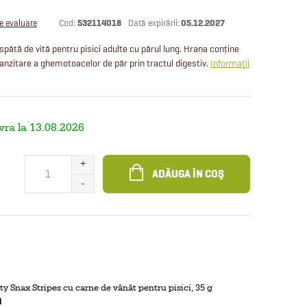
Cod:
532114018
05.12.2027
de evaluare
tă de vită pentru pisici adulte cu părul lung. Hrana conține
anzitare a ghemotoacelor de păr prin tractul digestiv.
Informaţii
13.08.2026
ADĂUGA ÎN COŞ
ty Snax Stripes cu carne de vânăt pentru pisici, 35 g
i