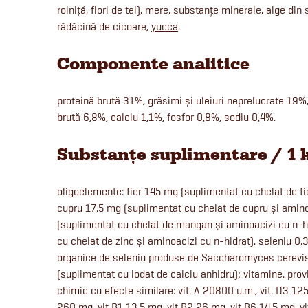
roiniță, flori de tei), mere, substanțe minerale, alge d
rădăcină de cicoare,
yucca
.
Componente analitice
proteină brută 31%, grăsimi și uleiuri neprelucrate 19%
brută 6,8%, calciu 1,1%, fosfor 0,8%, sodiu 0,4%.
Substanțe suplimentare / 1 
oligoelemente: fier 145 mg (suplimentat cu chelat de fie
cupru 17,5 mg (suplimentat cu chelat de cupru și amin
(suplimentat cu chelat de mangan și aminoacizi cu n-h
cu chelat de zinc și aminoacizi cu n-hidrat), seleniu 0
organice de seleniu produse de Saccharomyces cerevi
(suplimentat cu iodat de calciu anhidru); vitamine, prov
chimic cu efecte similare: vit. A 20800 u.m., vit. D3 125
260 mg, vit B1 13,5 mg, vit B2 26 mg, vit B6 14,5 mg, v