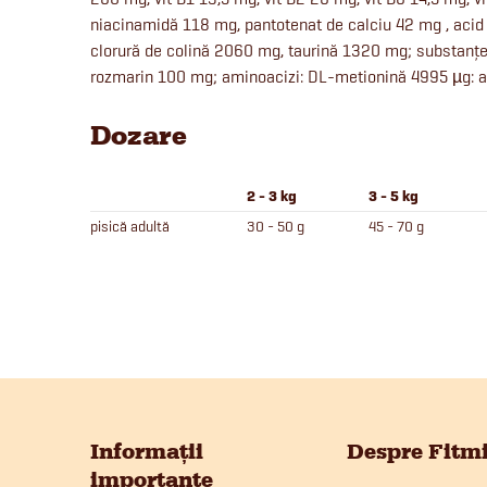
niacinamidă 118 mg, pantotenat de calciu 42 mg , acid f
clorură de colină 2060 mg, taurină 1320 mg; substanțe 
rozmarin 100 mg; aminoacizi: DL-metionină 4995 µg: an
Dozare
2 - 3 kg
3 - 5 kg
pisică adultă
30 - 50 g
45 - 70 g
S
u
Informații
Despre Fitm
importante