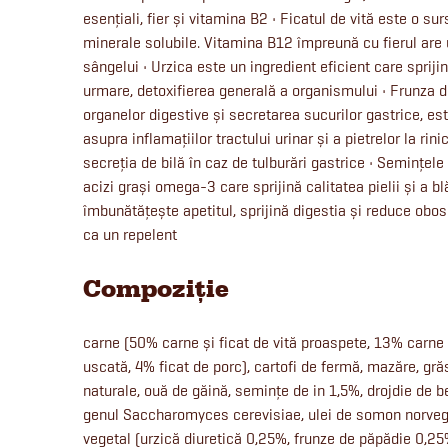
esențiali, fier și vitamina B2 • Ficatul de vită este o s
minerale solubile. Vitamina B12 împreună cu fierul are 
sângelui • Urzica este un ingredient eficient care sprijin
urmare, detoxifierea generală a organismului • Frunza 
organelor digestive și secretarea sucurilor gastrice, es
asupra inflamațiilor tractului urinar și a pietrelor la rin
secreția de bilă în caz de tulburări gastrice • Semințel
acizi grași omega-3 care sprijină calitatea pielii și a bl
îmbunătățește apetitul, sprijină digestia și reduce ob
ca un repelent
Compoziție
carne (50% carne și ficat de vită proaspete, 13% carne
uscată, 4% ficat de porc), cartofi de fermă, mazăre, grăs
naturale, ouă de găină, semințe de in 1,5%, drojdie de be
genul Saccharomyces cerevisiae, ulei de somon norvegi
vegetal (urzică diuretică 0,25%, frunze de păpădie 0,25%