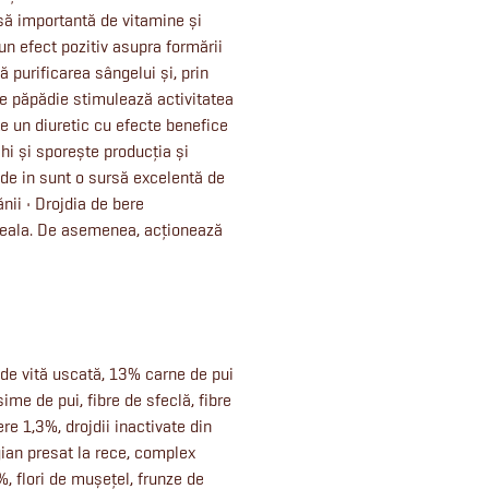
ursă importantă de vitamine și
un efect pozitiv asupra formării
ă purificarea sângelui și, prin
de păpădie stimulează activitatea
te un diuretic cu efecte benefice
ichi și sporește producția și
e de in sunt o sursă excelentă de
ănii • Drojdia de bere
oseala. De asemenea, acționează
 de vită uscată, 13% carne de pui
ime de pui, fibre de sfeclă, fibre
re 1,3%, drojdii inactivate din
an presat la rece, complex
, flori de mușețel, frunze de