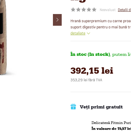
Neevaluat
Detalii 
Hrană superpremium cu carne proaspă
suport digestiv pentru o mai bună tr
detaliate
În stoc (In stock)
392,15 lei
353,29 lei fără TVA
Evaluare
preţ:
Veți primi gratuit
Delicatesă Fitmin Puri
În valoare de 15,57 le