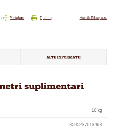
Partajare
Tipărire
Marcă:
Dibaq a.s.
ALTE INFORMAȚII
etri suplimentari
10 kg
8595237013463