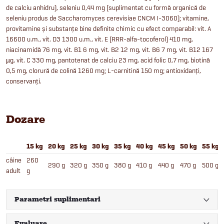
de calciu anhidru), seleniu 0,44 mg (suplimentat cu formă organică de
seleniu produs de Saccharomyces cerevisiae CNCM I-3060); vitamine,
provitamine și substanțe bine definite chimic cu efect comparabil: vit. A
16600 u.m., vit. D3 1300 u.m., vit. E (RRR-alfa-tocoferol) 410 mg,
niacinamidă 76 mg, vit. B1 6 mg, vit. B2 12 mg, vit. B6 7 mg, vit. B12 167
µg, vit. C 330 mg, pantotenat de calciu 23 mg, acid folic 0,7 mg, biotină
0,5 mg, clorură de colină 1260 mg; L-carnitină 150 mg; antioxidanți,
conservanți.
Dozare
15 kg
20 kg
25 kg
30 kg
35 kg
40 kg
45 kg
50 kg
55 kg
câine
260
290 g
320 g
350 g
380 g
410 g
440 g
470 g
500 g
adult
g
Parametri suplimentari
Evaluare