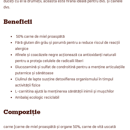
duceți cu el la drumeții, aceasta este hrana ideală pentru dvs. și câinele
dvs.
Beneficii
50% carne de miel proaspătă
Fără gluten din grâu și porumb pentru a reduce riscul de reacții
alergice
Afinele și coacăzele negre acționează ca antioxidanți naturali
pentru a proteja celulele de radicalii liberi
Glucozamină și sulfat de condroitină pentru a menține articulațiile
puternice și sănătoase
Ciulinul de lapte susține detoxifierea organismului în timpul
activității fizice
L-carnitina ajută la menținerea sănătății inimii și mușchilor
Ambalaj ecologic reciclabil
Compoziție
carne (carne de miel proaspătă și organe 50%, carne de vită uscată