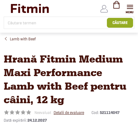
Treci
la
conținut
COŞ
DE
CĂUTARE
CUMPĂRĂTUR
Lamb with Beef
Hrană Fitmin Medium
Maxi Performance
Lamb with Beef pentru
câini, 12 kg
Cod:
521114047
Neevaluat
Detalii de evaluare
24.12.2027