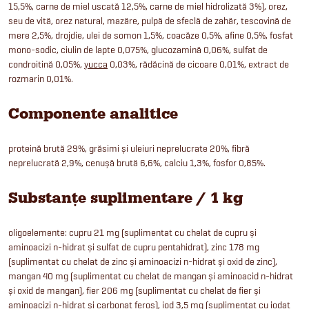
15,5%, carne de miel uscată 12,5%, carne de miel hidrolizată 3%), orez,
seu de vită, orez natural, mazăre, pulpă de sfeclă de zahăr, tescovină de
mere 2,5%, drojdie, ulei de somon 1,5%, coacăze 0,5%, afine 0,5%, fosfat
mono-sodic, ciulin de lapte 0,075%, glucozamină 0,06%, sulfat de
condroitină 0,05%,
yucca
0,03%, rădăcină de cicoare 0,01%, extract de
rozmarin 0,01%.
Componente analitice
proteină brută 29%, grăsimi și uleiuri neprelucrate 20%, fibră
neprelucrată 2,9%, cenușă brută 6,6%, calciu 1,3%, fosfor 0,85%.
Substanțe suplimentare / 1 kg
oligoelemente: cupru 21 mg (suplimentat cu chelat de cupru și
aminoacizi n-hidrat și sulfat de cupru pentahidrat), zinc 178 mg
(suplimentat cu chelat de zinc și aminoacizi n-hidrat și oxid de zinc),
mangan 40 mg (suplimentat cu chelat de mangan și aminoacid n-hidrat
și oxid de mangan), fier 206 mg (suplimentat cu chelat de fier și
aminoacizi n-hidrat și carbonat feros), iod 3,5 mg (suplimentat cu iodat