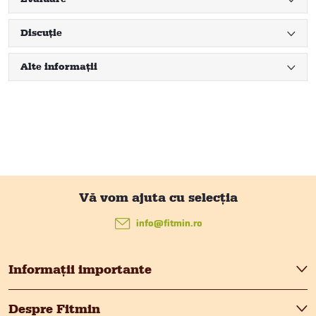
Discuţie
Alte informații
S
u
info
@
fitmin.ro
b
Informații importante
s
Despre Fitmin