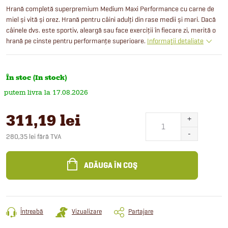
Hrană completă superpremium Medium Maxi Performance cu carne de
miel și vită și orez. Hrană pentru câini adulți din rase medii și mari. Dacă
câinele dvs. este sportiv, aleargă sau face exerciții în fiecare zi, merită o
hrană pe cinste pentru performanțe superioare.
Informaţii detaliate
În stoc (In stock)
17.08.2026
311,19 lei
280,35 lei fără TVA
Evaluare
preţ:
ADĂUGA ÎN COŞ
Întreabă
Vizualizare
Partajare