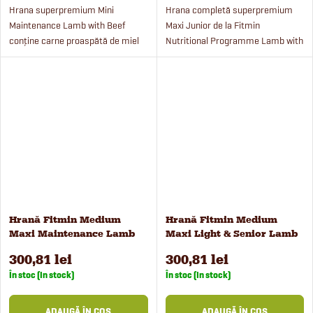
Hrana superpremium Mini
Hrana completă superpremium
Maintenance Lamb with Beef
Maxi Junior de la Fitmin
conține carne proaspătă de miel
Nutritional Programme Lamb with
și vită cu orez și mazăre.
Beef conține un procent ridicat de
Granulele sunt potrivite pentru
carne de miel și vită. Hrana este
câinii adulți de rase mici cu un...
special adaptată pentru...
Hrană Fitmin Medium
Hrană Fitmin Medium
Maxi Maintenance Lamb
Maxi Light & Senior Lamb
with Beef pentru câini, 12
with Beef pentru câini, 12
300,81 lei
300,81 lei
kg
kg
În stoc (In stock)
În stoc (In stock)
ADAUGĂ ÎN COŞ
ADAUGĂ ÎN COŞ