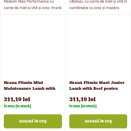
Medium Maxi Performance cu
cățeluși, cu carne de miel și vită în
carne de miel și vită și orez. Hrană
combinație cu orez și mazăre.
pentru câini adulți din rase medii
Hrana este potrivită pentru
și mari. Dacă câinele dvs. este
cățeluși de rase mici (cu o
sportiv, aleargă...
greutate adultă de până la...
Hrana Fitmin Mini
Hrană Fitmin Maxi Junior
Maintenance Lamb with
Lamb with Beef pentru
Beef pentru câini de talie
câini, 12 kg
311,19 lei
311,19 lei
mică, 12 kg
În stoc (In stock)
În stoc (In stock)
ADAUGĂ ÎN COŞ
ADAUGĂ ÎN COŞ