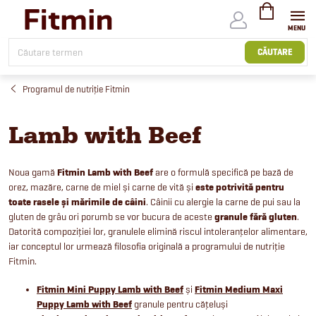
Treci
la
conținut
COŞ
DE
CĂUTARE
CUMPĂRĂTUR
Programul de nutriție Fitmin
Lamb with Beef
Noua gamă
Fitmin Lamb with Beef
are o formulă specifică pe bază de
orez, mazăre, carne de miel și carne de vită și
este potrivită pentru
toate rasele și mărimile de câini
. Câinii cu alergie la carne de pui sau la
gluten de grâu ori porumb se vor bucura de aceste
granule fără gluten
.
Datorită compoziției lor, granulele elimină riscul intoleranțelor alimentare,
iar conceptul lor urmează filosofia originală a programului de nutriție
Fitmin.
Fitmin Mini Puppy Lamb with Beef
și
Fitmin Medium Maxi
Puppy Lamb with Beef
granule pentru cățeluși