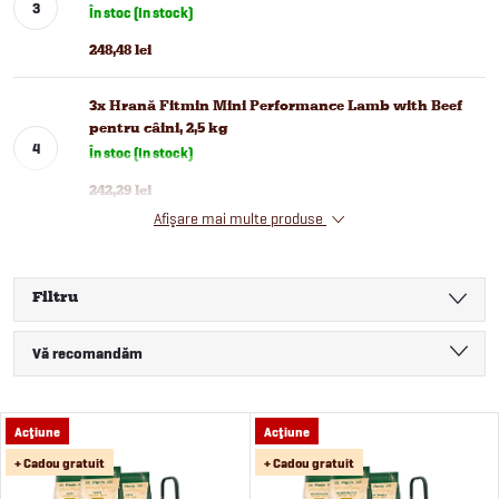
În stoc (In stock)
248,48 lei
3x Hrană Fitmin Mini Performance Lamb with Beef
pentru câini, 2,5 kg
În stoc (In stock)
242,29 lei
Afişare mai multe produse
Filtru
S
Vă recomandăm
e
Cele mai ieftine
L
Acţiune
Acţiune
Cele mai scumpe
l
+ Cadou gratuit
+ Cadou gratuit
i
Cele mai vândute