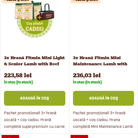
o
carne...
de...
e
d
u
s
3x Hrană Fitmin Mini Light
3x Hrană Fitmin Mini
& Senior Lamb with Beef
Maintenance Lamb with
u
pentru câini, 2,5 kg
Beef pentru câini de talie
223,58 lei
236,03 lei
mică, 2,5 kg
l
În stoc (In stock)
În stoc (In stock)
u
ADAUGĂ ÎN COŞ
ADAUGĂ ÎN COŞ
i
Pachet promoțional! 3× hrană
Pachet promoțional! 3× hrană
uscată + coș cadou. Hrană
uscată + coș cadou. Hrana
completă superpremium cu carne
completă Mini Maintenance Lamb
de miel și vită în combinație cu
with Beef conține carne proaspătă