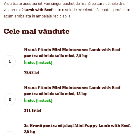
Vreți toate acestea într-un singur pachet de hrană pe care câinele dvs. îl
va aprecia?
Lamb with Beef
este o soluție excelentă. Această gamă este
acum ambalată în ambalaje reciclabile.
Cele mai vândute
Hrană Fitmin Mini Maintenance Lamb with Beef
pentru câini de talie mică, 2,5 kg
În stoc (In stock)
78,68 lei
Hrana Fitmin Mini Maintenance Lamb with Beef
pentru câini de talie mică, 12 kg
În stoc (In stock)
311,19 lei
3x Hrană pentru cățeluși Mini Puppy Lamb with Beef,
2,5 kg