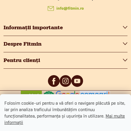
u
e
u
info
@
fitmin.ro
l
b
l
Informații importante
i
s
Despre Fitmin
s
o
t
Pentru clienți
l
ă
r
i
0
/5
0
/5
Folosim cookie-uri pentru a vă oferi o navigare plăcută pe site,
l
iar prin analiza traficului îmbunătățim continuu
o
funcționalitatea, performanța și ușurința în utilizare.
Mai multe
informații
r
Drepturi de autor 2026
Fitmin.ro
. Toate drepturile rezervate.
Editați setările