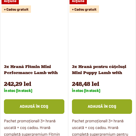
Acţiune
Acţiune
orez și mazăre. Hrana este
de miel și vită cu orez și mazăre.
special adaptată pentru câini...
Granulele sunt...
+ Cadou gratuit
+ Cadou gratuit
3x Hrană Fitmin Mini
3x Hrană pentru cățeluși
Performance Lamb with
Mini Puppy Lamb with
Beef pentru câini, 2,5 kg
Beef, 2,5 kg
242,29 lei
248,48 lei
În stoc (In stock)
În stoc (In stock)
ADAUGĂ ÎN COŞ
ADAUGĂ ÎN COŞ
Pachet promoțional! 3× hrană
Pachet promoțional! 3× hrană
uscată + coș cadou. Hrană
uscată + coș cadou. Hrană
completă superpremium Fitmin
completă superpremium pentru