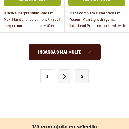
Hrana superpremium Medium
Hrana completă superpremium
Maxi Maintenance Lamb with Beef
Medium Maxi Light din gama
conține carne de miel și vită în
Nutritional Programme Lamb with
combinație cu orez și mazăre.
Beef conține un procent ridicat de
Hrana este potrivită pentru câinii
carne de miel și vită în combinație
adulți de rase medii...
cu orez și mazăre....
C
ÎNCARCĂ 9 MAI MULTE
o
n
P
1
2
a
t
g
r
i
o
n
a
l
r
S