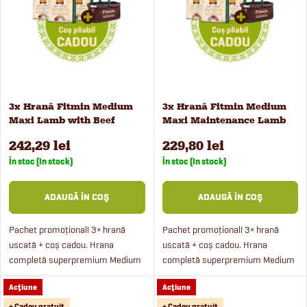
e
Alfabetic
s
c
t
t
ă
3x Hrană Fitmin Medium
3x Hrană Fitmin Medium
a
Maxi Lamb with Beef
Maxi Maintenance Lamb
p
pentru cățeluși, 2,5 kg
with Beef pentru câini, 2,5
r
242,29 lei
229,80 lei
kg
r
În stoc (In stock)
În stoc (In stock)
e
o
ADAUGĂ ÎN COŞ
ADAUGĂ ÎN COŞ
a
d
Pachet promoțional! 3× hrană
Pachet promoțional! 3× hrană
uscată + coș cadou. Hrana
uscată + coș cadou. Hrana
p
completă superpremium Medium
completă superpremium Medium
u
Maxi Puppy din gama Nutritional
Maxi Maintenance din gama
r
Acţiune
Acţiune
Programme Lamb with Beef
Nutritional Programme Lamb with
s
conține un procent ridicat de
Beef conține un procent ridicat
+ Cadou gratuit
+ Cadou gratuit