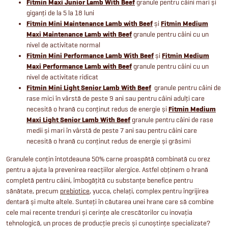
Fitmin Maxi Junior Lamb With Beef
granule pentru câini mari și
giganți de la 5 la 18 luni
Fitmin Mini Maintenance Lamb with Beef
și
Fitmin Medium
Maxi Maintenance Lamb with Beef
granule pentru câini cu un
nivel de activitate normal
Fitmin Mini Performance Lamb With Beef
și
Fitmin Medium
Maxi Performance Lamb with Beef
granule pentru câini cu un
nivel de activitate ridicat
Fitmin Mini Light Senior Lamb With Beef
granule pentru câini de
rase mici în vârstă de peste 9 ani sau pentru câini adulți care
necesită o hrană cu conținut redus de energie și
Fitmin Medium
Maxi Light Senior Lamb With Beef
granule pentru câini de rase
medii și mari în vârstă de peste 7 ani sau pentru câini care
necesită o hrană cu conținut redus de energie și grăsimi
Granulele conțin întotdeauna 50% carne proaspătă combinată cu orez
pentru a ajuta la prevenirea reacțiilor alergice. Astfel obținem o hrană
completă pentru câini, îmbogățită cu substanțe benefice pentru
sănătate, precum
prebiotice
, yucca, chelați, complex pentru îngrijirea
dentară și multe altele. Sunteți în căutarea unei hrane care să combine
cele mai recente trenduri și cerințe ale crescătorilor cu inovația
tehnologică, un proces de producție precis și cunoștințe specializate?